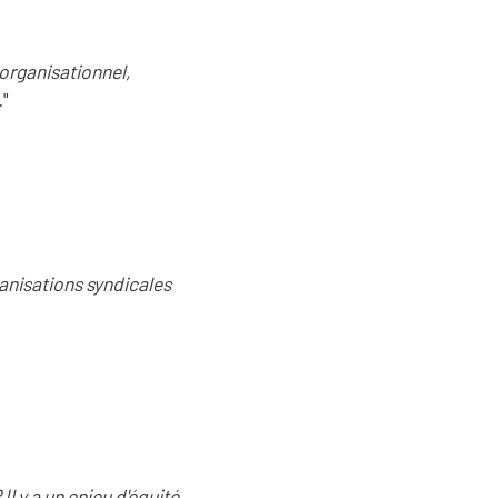
 organisationnel,
.
"
ganisations syndicales
l y a un enjeu d'équité,