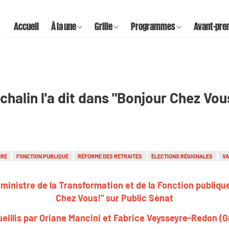
Accueil
À la une
Grille
Programmes
Avant-pre
halin l'a dit dans "Bonjour Chez Vous
IRE
FONCTION PUBLIQUE
RÉFORME DES RETRAITES
ÉLECTIONS RÉGIONALES
VA
ministre de la Transformation et de la Fonction publiques
Chez Vous!" sur Public Sénat
eillis par Oriane Mancini et Fabrice Veysseyre-Redon (