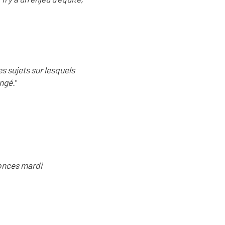
es sujets sur lesquels
angé.
"
nonces mardi