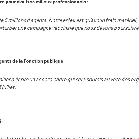
ire pour d'autres milieux professionnels
:
de 5 millions d'agents. Notre enjeu est qu'aucun frein matériel,
perturber une campagne vaccinale que nous devons poursuivre
agents de la Fonction publique
:
vailler à écrire un accord cadre qui sera soumis au vote des or
juillet.
"
s
:
e la réforme des retraites un outil au service de la relance ? I