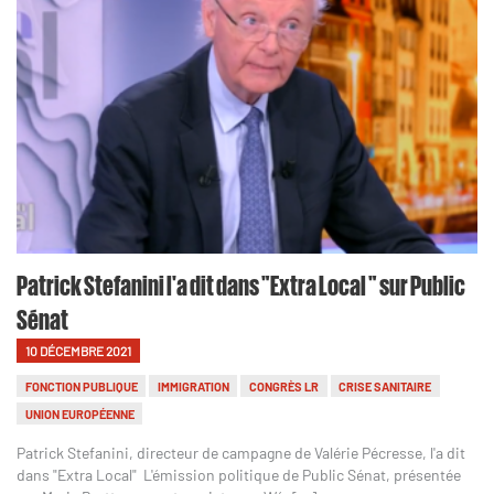
Patrick Stefanini l'a dit dans "Extra Local " sur Public
Sénat
10 DÉCEMBRE 2021
FONCTION PUBLIQUE
IMMIGRATION
CONGRÈS LR
CRISE SANITAIRE
UNION EUROPÉENNE
Patrick Stefanini, directeur de campagne de Valérie Pécresse, l'a dit
dans "Extra Local" L'émission politique de Public Sénat, présentée