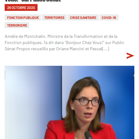
26 OCTOBRE 2020
FONCTION PUBLIQUE
TERRITOIRES
CRISE SANITAIRE
COVID-19
TERRORISME
Amélie de Montchalin, Ministre de la Transformation et de la
Fonction publiques, l'a dit dans "Bonjour Chez Vous!" sur Public
Sénat Propos recueillis par Oriane Mancini et Pascal[...]