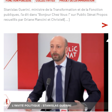
FONCTION PUBLIQUE
COLLECTIVITÉS
PROJET DE LOI IMMIGRATION
Stanislas Guerini, ministre de la Transformation et de la Fonction
publiques, l'a dit dans "Bonjour Chez Vous !" sur Public Sénat Propos
recueillis par Oriane Mancini et Christell[...]