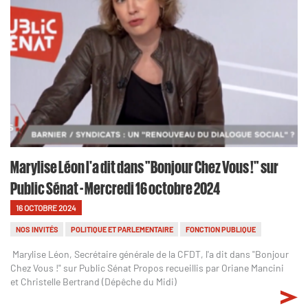
Marylise Léon l'a dit dans "Bonjour Chez Vous !" sur
Public Sénat - Mercredi 16 octobre 2024
16 OCTOBRE 2024
NOS INVITÉS
POLITIQUE ET PARLEMENTAIRE
FONCTION PUBLIQUE
Marylise Léon, Secrétaire générale de la CFDT, l'a dit dans "Bonjour
Chez Vous !" sur Public Sénat Propos recueillis par Oriane Mancini
et Christelle Bertrand (Dépêche du Midi)