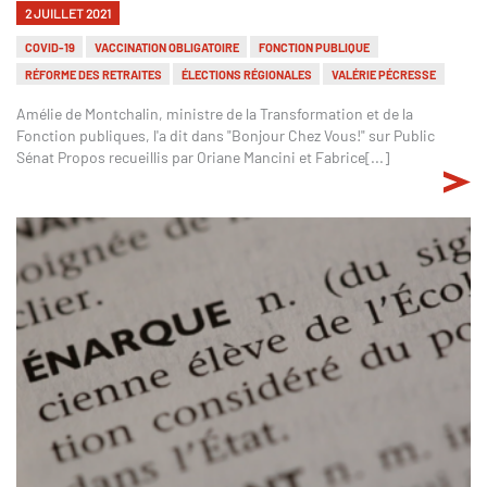
2 JUILLET 2021
COVID-19
VACCINATION OBLIGATOIRE
FONCTION PUBLIQUE
RÉFORME DES RETRAITES
ÉLECTIONS RÉGIONALES
VALÉRIE PÉCRESSE
Amélie de Montchalin, ministre de la Transformation et de la
Fonction publiques, l'a dit dans "Bonjour Chez Vous!" sur Public
Sénat Propos recueillis par Oriane Mancini et Fabrice[...]