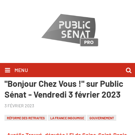
MENU
Aurélie Trouvé l'a dit dans
"Bonjour Chez Vous !" sur Public
Sénat - Vendredi 3 février 2023
3 FÉVRIER 2023
RÉFORME DES RETRAITES
LA FRANCE INSOUMISE
GOUVERNEMENT
Aurélie Trouvé, députée LFI de Seine-Saint-Denis,