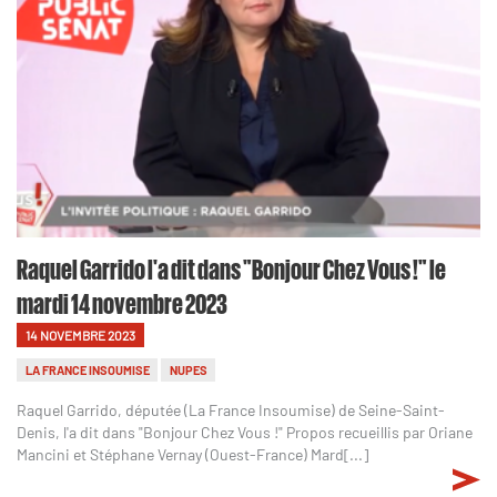
Raquel Garrido l'a dit dans "Bonjour Chez Vous !" le
mardi 14 novembre 2023
14 NOVEMBRE 2023
LA FRANCE INSOUMISE
NUPES
Raquel Garrido, députée (La France Insoumise) de Seine-Saint-
Denis, l'a dit dans "Bonjour Chez Vous !" Propos recueillis par Oriane
Mancini et Stéphane Vernay (Ouest-France) Mard[...]