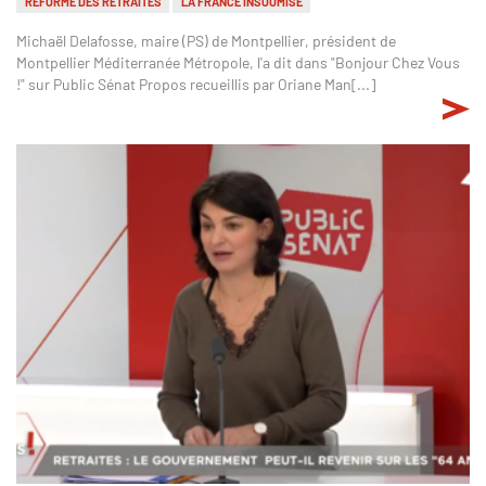
RÉFORME DES RETRAITES
LA FRANCE INSOUMISE
Michaël Delafosse, maire (PS) de Montpellier, président de
Montpellier Méditerranée Métropole, l'a dit dans "Bonjour Chez Vous
!" sur Public Sénat Propos recueillis par Oriane Man[...]