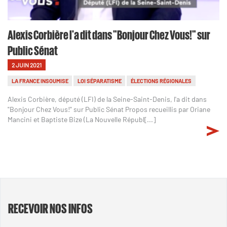
Alexis Corbière l'a dit dans "Bonjour Chez Vous!" sur
Public Sénat
2 JUIN 2021
LA FRANCE INSOUMISE
LOI SÉPARATISME
ÉLECTIONS RÉGIONALES
Alexis Corbière, député (LFI) de la Seine-Saint-Denis, l'a dit dans
"Bonjour Chez Vous!" sur Public Sénat Propos recueillis par Oriane
Mancini et Baptiste Bize (La Nouvelle Républ[...]
RECEVOIR NOS INFOS