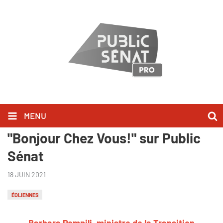
MENU
Barbara Pompili l'a dit dans
"Bonjour Chez Vous!" sur Public
Sénat
18 JUIN 2021
ÉOLIENNES
Barbara Pompili, ministre de la Transition