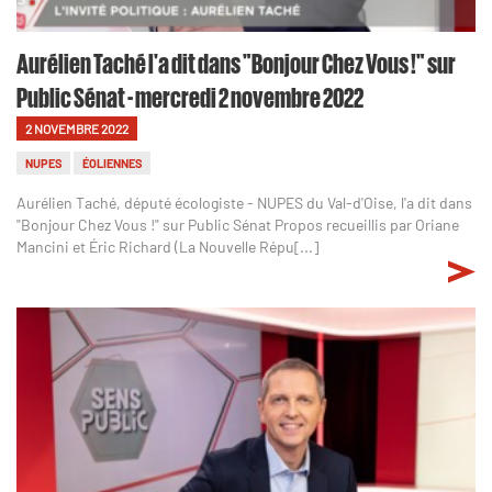
Aurélien Taché l'a dit dans "Bonjour Chez Vous !" sur
Public Sénat - mercredi 2 novembre 2022
2 NOVEMBRE 2022
NUPES
ÉOLIENNES
Aurélien Taché, député écologiste - NUPES du Val-d'Oise, l'a dit dans
"Bonjour Chez Vous !" sur Public Sénat Propos recueillis par Oriane
Mancini et Éric Richard (La Nouvelle Répu[...]