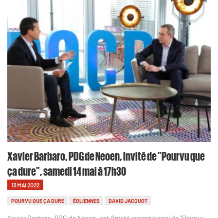
Xavier Barbaro, PDG de Neoen, invité de "Pourvu que
ça dure", samedi 14 mai à 17h30
13 MAI 2022
POURVU QUE ÇA DURE
ÉOLIENNES
DAVID JACQUOT
Xavier Barbaro, PDG de Neoen, est l'invité exceptionnel de "Pourvu