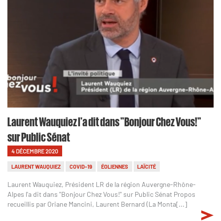
Laurent Wauquiez l'a dit dans "Bonjour Chez Vous!"
sur Public Sénat
4 DÉCEMBRE 2020
LAURENT WAUQUIEZ
COVID-19
ÉOLIENNES
LAÏCITÉ
Laurent Wauquiez, Président LR de la région Auvergne-Rhône-
Alpes l'a dit dans "Bonjour Chez Vous!" sur Public Sénat Propos
recueillis par Oriane Mancini, Laurent Bernard (La Monta[...]