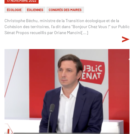
17 NOVEMBRE 2022
ÉCOLOGIE
ÉOLIENNES
CONGRÈS DES MAIRES
Christophe Béchu, ministre de la Transition écologique et de la
Cohésion des territoires, l'a dit dans "Bonjour Chez Vous !" sur Public
Sénat Propos recueillis par Oriane Mancini[...]