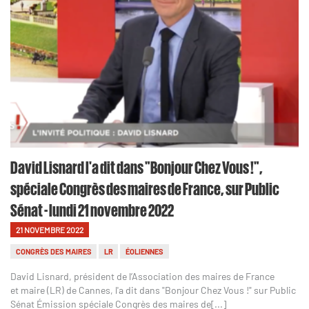
David Lisnard l'a dit dans "Bonjour Chez Vous !",
spéciale Congrès des maires de France, sur Public
Sénat - lundi 21 novembre 2022
21 NOVEMBRE 2022
CONGRÈS DES MAIRES
LR
ÉOLIENNES
David Lisnard, président de l’Association des maires de France
et maire (LR) de Cannes, l'a dit dans "Bonjour Chez Vous !" sur Public
Sénat Émission spéciale Congrès des maires de[...]