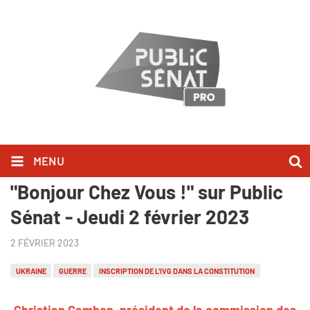
MENU
Christian Cambon l'a dit dans
"Bonjour Chez Vous !" sur Public
Sénat - Jeudi 2 février 2023
2 FÉVRIER 2023
UKRAINE
GUERRE
INSCRIPTION DE L'IVG DANS LA CONSTITUTION
Christian Cambon, président de la commission des