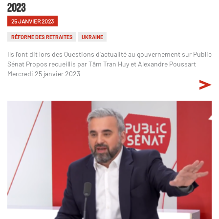
2023
25 JANVIER 2023
RÉFORME DES RETRAITES
UKRAINE
Ils l'ont dit lors des Questions d'actualité au gouvernement sur Public
Sénat Propos recueillis par Tâm Tran Huy et Alexandre Poussart
Mercredi 25 janvier 2023