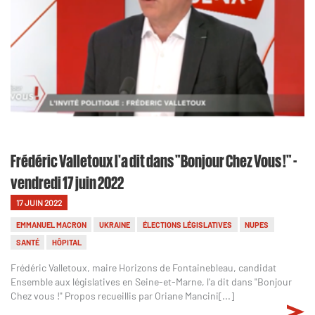
Frédéric Valletoux l'a dit dans "Bonjour Chez Vous !" -
vendredi 17 juin 2022
17 JUIN 2022
EMMANUEL MACRON
UKRAINE
ÉLECTIONS LÉGISLATIVES
NUPES
SANTÉ
HÔPITAL
Frédéric Valletoux, maire Horizons de Fontainebleau, candidat
Ensemble aux législatives en Seine-et-Marne, l'a dit dans "Bonjour
Chez vous !" Propos recueillis par Oriane Mancini[...]