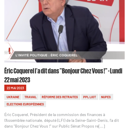
Éric Coquerel l'a dit dans "Bonjour Chez Vous !" - Lundi
22 mai 2023
22 MAI 2023
UKRAINE
TRAVAIL
RÉFORME DES RETRAITES
PPL LIOT
NUPES
ELECTIONS EUROPÉENNES
Éric Coquerel, Président de la commission des finances à
l’Assemblée nationale, député (LFI) de la Seine-Saint-Denis, l'a dit
dans "Bonjour Chez Vous !" sur Public Sénat Propos re[...]