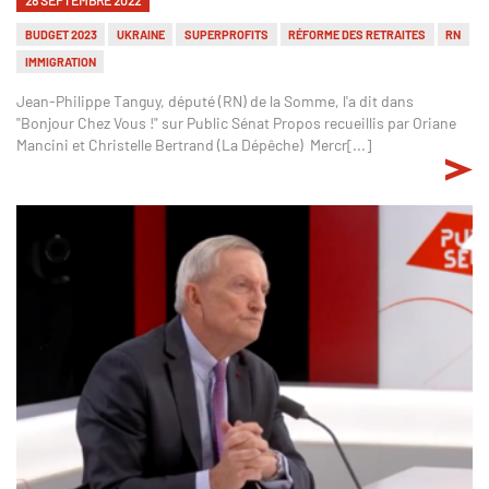
BUDGET 2023
UKRAINE
SUPERPROFITS
RÉFORME DES RETRAITES
RN
IMMIGRATION
Jean-Philippe Tanguy, député (RN) de la Somme, l'a dit dans
"Bonjour Chez Vous !" sur Public Sénat Propos recueillis par Oriane
Mancini et Christelle Bertrand (La Dépêche) Mercr[...]