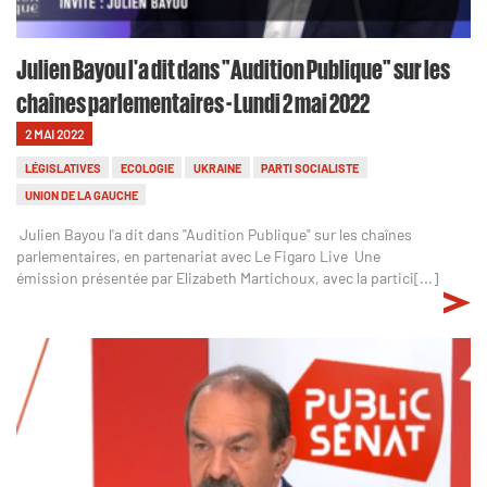
Julien Bayou l'a dit dans "Audition Publique" sur les
chaînes parlementaires - Lundi 2 mai 2022
2 MAI 2022
LÉGISLATIVES
ECOLOGIE
UKRAINE
PARTI SOCIALISTE
UNION DE LA GAUCHE
Julien Bayou l'a dit dans "Audition Publique" sur les chaînes
parlementaires, en partenariat avec Le Figaro Live Une
émission présentée par Elizabeth Martichoux, avec la partici[...]