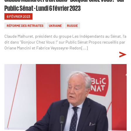
Public Sénat - Lundi 6 février 2023
6 FÉVRIER 2023
RÉFORME DES RETRAITES
UKRAINE
RUSSIE
Claude Malhuret, président du groupe Les Indépendants au Sénat, l'a
dit dans "Bonjour Chez Vous !" sur Public Sénat Propos recueillis par
Oriane Mancini et Fabrice Veysseyre-Redon[...]