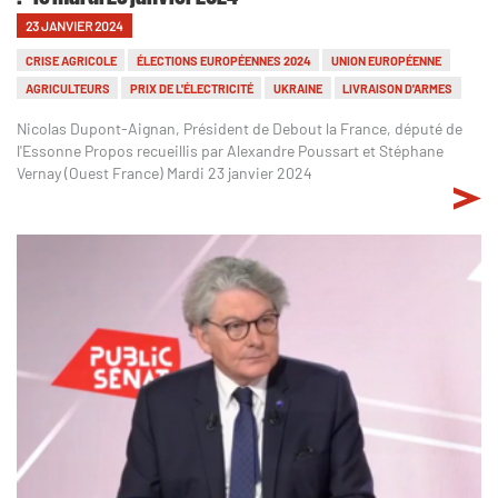
23 JANVIER 2024
CRISE AGRICOLE
ÉLECTIONS EUROPÉENNES 2024
UNION EUROPÉENNE
AGRICULTEURS
PRIX DE L'ÉLECTRICITÉ
UKRAINE
LIVRAISON D'ARMES
Nicolas Dupont-Aignan, Président de Debout la France, député de
l'Essonne Propos recueillis par Alexandre Poussart et Stéphane
Vernay (Ouest France) Mardi 23 janvier 2024