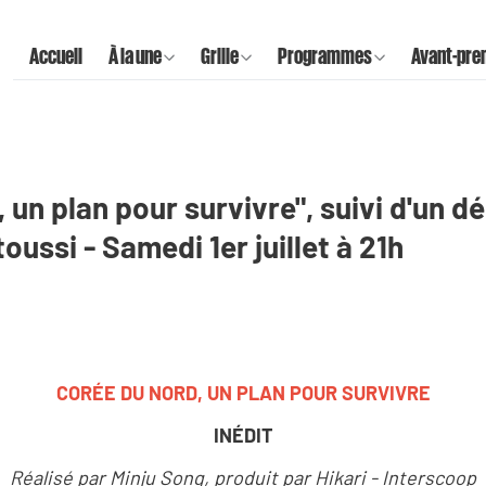
Accueil
À la une
Grille
Programmes
Avant-pre
 un plan pour survivre", suivi d'un d
oussi - Samedi 1er juillet à 21h
CORÉE DU NORD, UN PLAN POUR SURVIVRE
INÉDIT
Réalisé par Minju Song, produit par Hikari - Interscoop