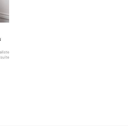
N
aliste
 suite