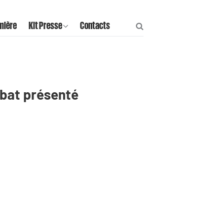
mière
Kit Presse
Contacts
ébat présenté