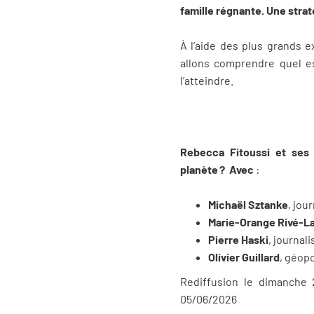
famille régnante. Une stra
À l’aide des plus grands 
allons comprendre quel es
l’atteindre.
Rebecca Fitoussi et ses
planète ?
Avec
:
Michaël Sztanke
, jou
Marie-Orange Rivé-L
Pierre Haski
, journal
Olivier Guillard
, géopo
Rediffusion le dimanche 
05/06/2026