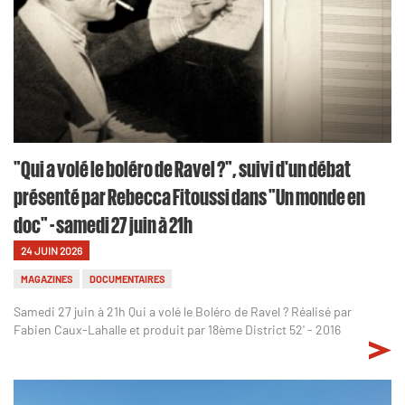
"Qui a volé le boléro de Ravel ?", suivi d'un débat
présenté par Rebecca Fitoussi dans "Un monde en
doc" - samedi 27 juin à 21h
24 JUIN 2026
MAGAZINES
DOCUMENTAIRES
Samedi 27 juin à 21h Qui a volé le Boléro de Ravel ? Réalisé par
Fabien Caux-Lahalle et produit par 18ème District 52' - 2016