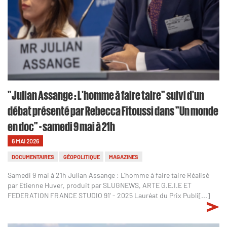
"Julian Assange : L'homme à faire taire" suivi d'un
débat présenté par Rebecca Fitoussi dans "Un monde
en doc" - samedi 9 mai à 21h
6 MAI 2026
DOCUMENTAIRES
GÉOPOLITIQUE
MAGAZINES
Samedi 9 mai à 21h Julian Assange : L'homme à faire taire Réalisé
par Etienne Huver, produit par SLUGNEWS, ARTE G.E.I.E ET
FEDERATION FRANCE STUDIO 91' - 2025 Lauréat du Prix Publi[...]