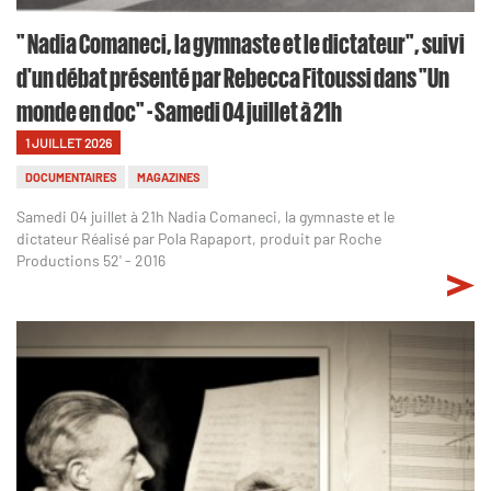
" Nadia Comaneci, la gymnaste et le dictateur", suivi
d'un débat présenté par Rebecca Fitoussi dans "Un
monde en doc" - Samedi 04 juillet à 21h
1 JUILLET 2026
DOCUMENTAIRES
MAGAZINES
Samedi 04 juillet à 21h Nadia Comaneci, la gymnaste et le
dictateur Réalisé par Pola Rapaport, produit par Roche
Productions 52' - 2016