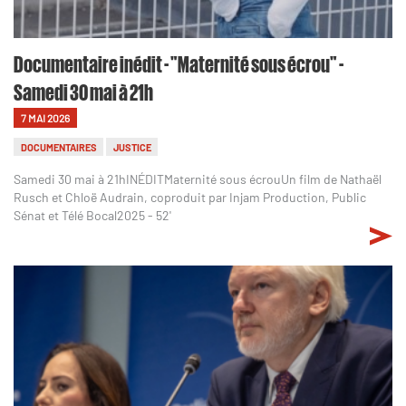
Documentaire inédit - "Maternité sous écrou" -
Samedi 30 mai à 21h
7 MAI 2026
DOCUMENTAIRES
JUSTICE
Samedi 30 mai à 21hINÉDITMaternité sous écrouUn film de Nathaël
Rusch et Chloë Audrain, coproduit par Injam Production, Public
Sénat et Télé Bocal2025 - 52'