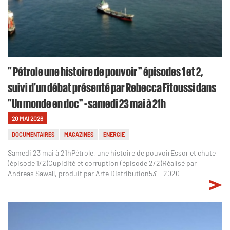
" Pétrole une histoire de pouvoir " épisodes 1 et 2,
suivi d'un débat présenté par Rebecca Fitoussi dans
"Un monde en doc" - samedi 23 mai à 21h
20 MAI 2026
DOCUMENTAIRES
MAGAZINES
ENERGIE
Samedi 23 mai à 21hPétrole, une histoire de pouvoirEssor et chute
(épisode 1/2)Cupidité et corruption (épisode 2/2)Réalisé par
Andreas Sawall, produit par Arte Distribution53' - 2020