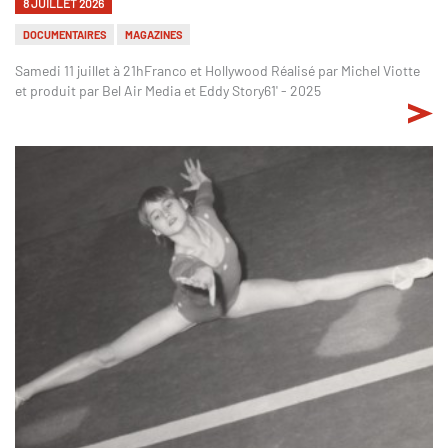
8 JUILLET 2026
DOCUMENTAIRES
MAGAZINES
Samedi 11 juillet à 21hFranco et Hollywood Réalisé par Michel Viotte
et produit par Bel Air Media et Eddy Story61' - 2025