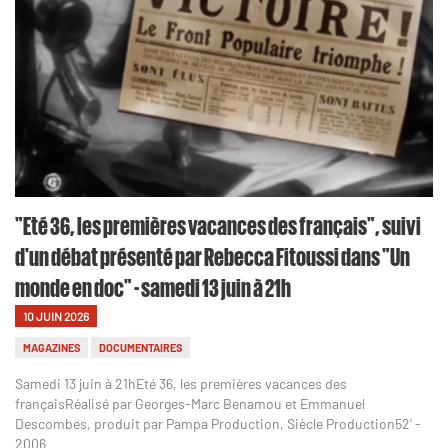
"Eté 36, les premières vacances des français", suivi
d'un débat présenté par Rebecca Fitoussi dans "Un
monde en doc" - samedi 13 juin à 21h
10 JUIN 2026
MAGAZINES
DOCUMENTAIRES
Samedi 13 juin à 21hEté 36, les premières vacances des
françaisRéalisé par Georges-Marc Benamou et Emmanuel
Descombes, produit par Pampa Production, Siècle Production52' -
2006