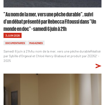
"Au nom de la mer, vers une pêche durable", suivi
d'un débat présenté par Rebecca Fitoussi dans "Un
monde en doc" - samedi 6 juin à 21h
3 JUIN 2026
DOCUMENTAIRES
MAGAZINES
Samedi 6 juin à 21hAu nom de la mer, vers une pêche durableRéalisé
par Sybille d'Orgeval et Chloé Henry-Biabaud et produit par ZED52' -
2025