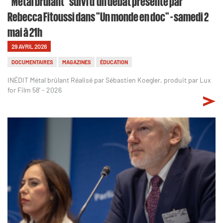
"Métal brûlant" suivi d'un débat présenté par
Rebecca Fitoussi dans "Un monde en doc" - samedi 2
mai à 21h
29 AVRIL 2026
DOCUMENTAIRES
MAGAZINES
ÉDUCATION
INÉDIT Métal brûlant Réalisé par Sébastien Koegler, produit par Lux
for Film 58' - 2026