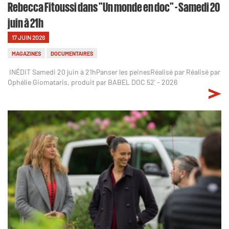
Rebecca Fitoussi dans "Un monde en doc" - Samedi 20
juin à 21h
17 JUIN 2026
MAGAZINES
DOCUMENTAIRES
INÉDIT Samedi 20 juin à 21hPanser les peinesRéalisé par Réalisé par
Ophélie Giomataris, produit par BABEL DOC 52' - 2026