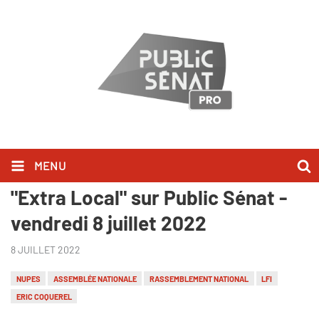
MENU
Danielle Simonnet l'a dit dans
"Extra Local" sur Public Sénat -
vendredi 8 juillet 2022
8 JUILLET 2022
NUPES
ASSEMBLÉE NATIONALE
RASSEMBLEMENT NATIONAL
LFI
ERIC COQUEREL