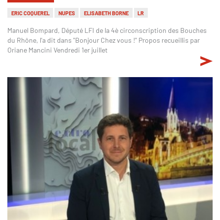
ERIC COQUEREL
NUPES
ELISABETH BORNE
LR
Manuel Bompard, Député LFI de la 4è circonscription des Bouches
du Rhône, l'a dit dans "Bonjour Chez vous !" Propos recueillis par
Oriane Mancini Vendredi 1er juillet