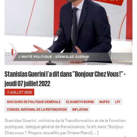
Stanislas Guerini l'a dit dans "Bonjour Chez Vous !" -
jeudi 07 juillet 2022
7 JUILLET 2022
DISCOURS DE POLITIQUE GÉNÉRALE
ELISABETH BORNE
NUPES
LFI
CONSEIL NATIONAL DE LA REFONDATION
INFLATION
Stanislas Guerini, ministre de la Transformation et de la Fonction
publiques, délégué général de Renaissance, l'a dit dans "Bonjour
Chez vous !" Propos recueillis par Oriane Manci[...]