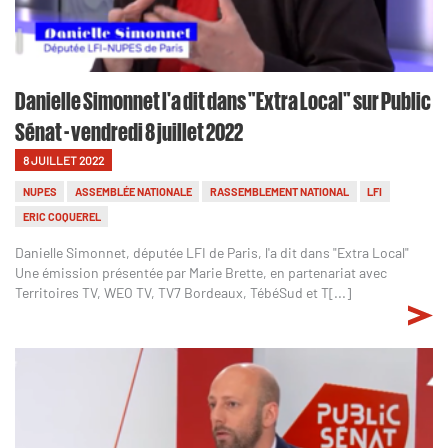
Danielle Simonnet l'a dit dans "Extra Local" sur Public
Sénat - vendredi 8 juillet 2022
8 JUILLET 2022
NUPES
ASSEMBLÉE NATIONALE
RASSEMBLEMENT NATIONAL
LFI
ERIC COQUEREL
Danielle Simonnet, députée LFI de Paris, l'a dit dans "Extra Local"
Une émission présentée par Marie Brette, en partenariat avec
Territoires TV, WEO TV, TV7 Bordeaux, TébéSud et T[...]