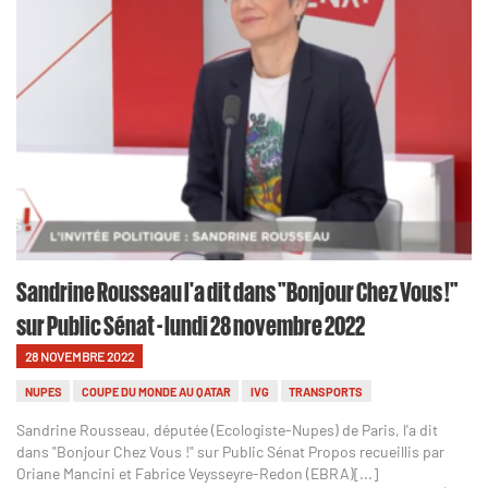
Sandrine Rousseau l'a dit dans "Bonjour Chez Vous !"
sur Public Sénat - lundi 28 novembre 2022
28 NOVEMBRE 2022
NUPES
COUPE DU MONDE AU QATAR
IVG
TRANSPORTS
Sandrine Rousseau, députée (Ecologiste-Nupes) de Paris, l'a dit
dans "Bonjour Chez Vous !" sur Public Sénat Propos recueillis par
Oriane Mancini et Fabrice Veysseyre-Redon (EBRA)[...]