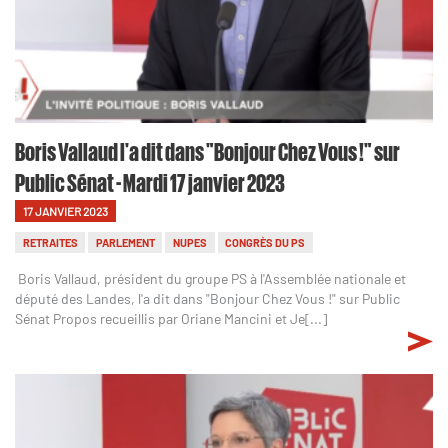
Boris Vallaud l'a dit dans "Bonjour Chez Vous !" sur
Public Sénat - Mardi 17 janvier 2023
17 JANVIER 2023
RETRAITES
PARLEMENT
NUPES
CONGRÈS DU PS
Boris Vallaud, président du groupe PS à l'Assemblée nationale et
député des Landes, l'a dit dans "Bonjour Chez Vous !" sur Public
Sénat Propos recueillis par Oriane Mancini et Je[...]