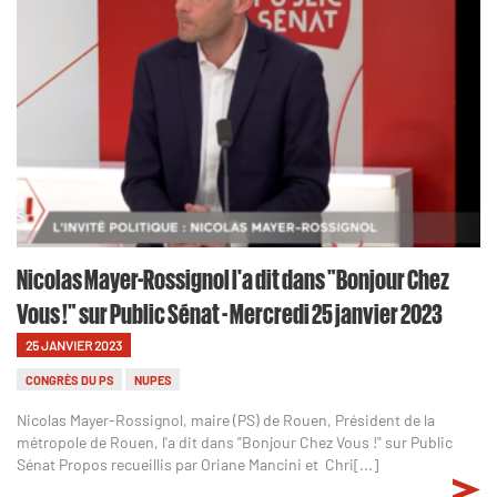
Nicolas Mayer-Rossignol l'a dit dans "Bonjour Chez
Vous !" sur Public Sénat - Mercredi 25 janvier 2023
25 JANVIER 2023
CONGRÈS DU PS
NUPES
Nicolas Mayer-Rossignol, maire (PS) de Rouen, Président de la
métropole de Rouen, l'a dit dans "Bonjour Chez Vous !" sur Public
Sénat Propos recueillis par Oriane Mancini et Chri[...]