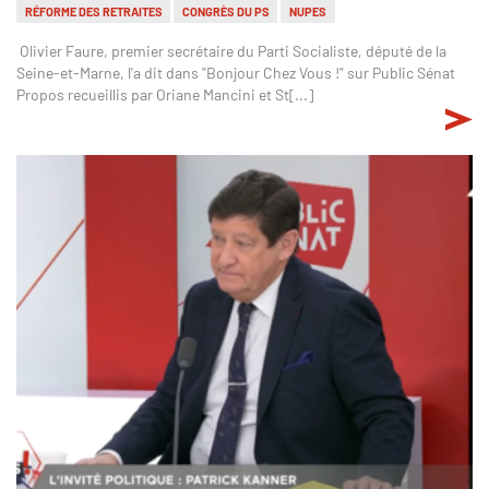
RÉFORME DES RETRAITES
CONGRÈS DU PS
NUPES
Olivier Faure, premier secrétaire du Parti Socialiste, député de la
Seine-et-Marne, l'a dit dans "Bonjour Chez Vous !" sur Public Sénat
Propos recueillis par Oriane Mancini et St[...]