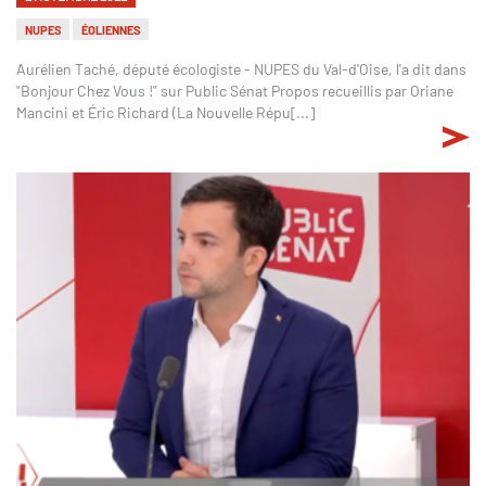
NUPES
ÉOLIENNES
Aurélien Taché, député écologiste - NUPES du Val-d'Oise, l'a dit dans
"Bonjour Chez Vous !" sur Public Sénat Propos recueillis par Oriane
Mancini et Éric Richard (La Nouvelle Répu[...]