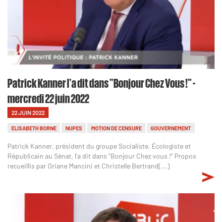
Patrick Kanner l'a dit dans "Bonjour Chez Vous !" -
mercredi 22 juin 2022
22 JUIN 2022
ELISABETH BORNE
NUPES
MOTION DE CENSURE
GOUVERNEMENT
Patrick Kanner, président du groupe Socialiste, Écologiste et
Républicain au Sénat, l'a dit dans "Bonjour Chez vous !" Propos
recueillis par Oriane Mancini et Christelle Bertrand[...]