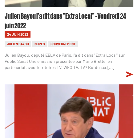
Julien Bayou l'a dit dans "Extra Local" - Vendredi 24
juin 2022
24 JUIN 2022
JULIEN BAYOU
NUPES
GOUVERNEMENT
Julien Bayou, député EELV de Paris, l'a dit dans "Extra Local" sur
Public Sénat Une émission présentée par Marie Brette, en
partenariat avec Territoires TV, WEO TV, TV7 Bordeaux,[...]