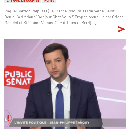
LA FRANCE INSOUMISE
NUPES
Raquel Garrido, députée (La France Insoumise) de Seine-Saint-
Denis, l'a dit dans "Bonjour Chez Vous !" Propos recueillis par Oriane
Mancini et Stéphane Vernay (Ouest-France) Mard[...]