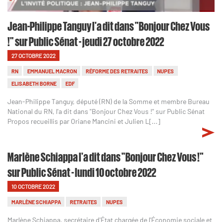
Jean-Philippe Tanguy l'a dit dans "Bonjour Chez Vous
!" sur Public Sénat - jeudi 27 octobre 2022
27 OCTOBRE 2022
RN
EMMANUEL MACRON
RÉFORME DES RETRAITES
NUPES
ELISABETH BORNE
EDF
Jean-Philippe Tanguy, député (RN) de la Somme et membre Bureau
National du RN, l'a dit dans "Bonjour Chez Vous !" sur Public Sénat
Propos recueillis par Oriane Mancini et Julien L[...]
Marlène Schiappa l'a dit dans "Bonjour Chez Vous !"
sur Public Sénat - lundi 10 octobre 2022
10 OCTOBRE 2022
MARLÈNE SCHIAPPA
RETRAITES
NUPES
Marlène Schiappa, secrétaire d'État chargée de l'Économie sociale et