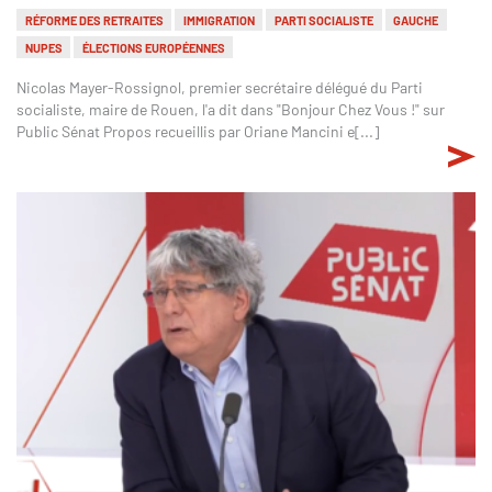
RÉFORME DES RETRAITES
IMMIGRATION
PARTI SOCIALISTE
GAUCHE
NUPES
ÉLECTIONS EUROPÉENNES
Nicolas Mayer-Rossignol, premier secrétaire délégué du Parti
socialiste, maire de Rouen, l'a dit dans "Bonjour Chez Vous !" sur
Public Sénat Propos recueillis par Oriane Mancini e[...]