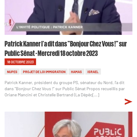
Patrick Kanner l'a dit dans "Bonjour Chez Vous !" sur
Public Sénat - Mercredi 18 octobre 2023
18 OCTOBRE 2023
NUPES
PROJET DE LOI IMMIGRATION
HAMAS
ISRAEL
Patrick Kanner, président du groupe PS, sénateur du Nord, l'a dit
dans "Bonjour Chez Vous !" sur Public Sénat Propos recueillis par
Oriane Mancini et Christelle Bertrand (La Dépêc[...]