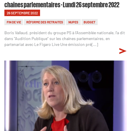
chaînes parlementaires - Lundi 26 septembre 2022
26 SEPTEMBRE 2022
FIN DE VIE
RÉFORME DES RETRAITES
NUPES
BUDGET
Boris Vallaud, président du groupe PS à l'Assemblée nationale, l'a dit
dans "Audition Publique" sur les chaînes parlementaires, en
partenariat avec Le Figaro Live Une émission pré[...]