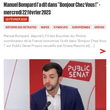
Manuel Bompard l'a dit dans "Bonjour Chez Vous !" -
mercredi 22 février 2023
22 FÉVRIER 2023
RÉFORME DES RETRAITES
NUPES
SYNDICATS
EUROPÉENNES
GRÈVES
Manuel Bompard, député (LFI) des Bouches-du-Rhône,
coordinateur de la France insoumise, l'a dit dans "Bonjour Chez Vous
!" sur Public Sénat Propos recueillis par Oriane Mancini et[...]