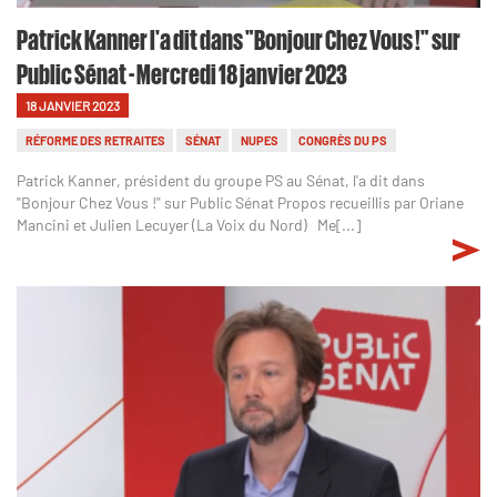
Patrick Kanner l'a dit dans "Bonjour Chez Vous !" sur
Public Sénat - Mercredi 18 janvier 2023
18 JANVIER 2023
RÉFORME DES RETRAITES
SÉNAT
NUPES
CONGRÈS DU PS
Patrick Kanner, président du groupe PS au Sénat, l'a dit dans
"Bonjour Chez Vous !" sur Public Sénat Propos recueillis par Oriane
Mancini et Julien Lecuyer (La Voix du Nord) Me[...]