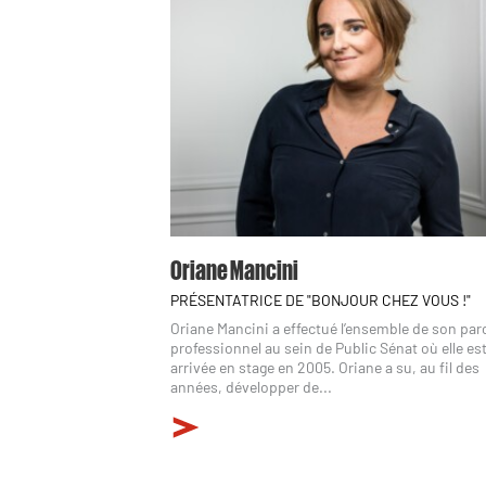
Oriane Mancini
PRÉSENTATRICE DE "BONJOUR CHEZ VOUS !"
Oriane Mancini a effectué l’ensemble de son pa
professionnel au sein de Public Sénat où elle es
arrivée en stage en 2005. Oriane a su, au fil des
années, développer de...