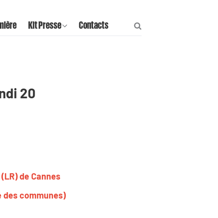
mière
Kit Presse
Contacts
undi 20
 (LR) de Cannes
tte des communes)