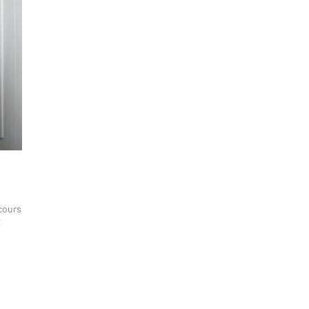
rcours
t