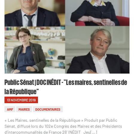
Public Sénat | DOC INÉDIT - "Les maires, sentinelles de
la République"
13 NOVEMBRE 2019
AMF
MAIRES
DOCUMENTAIRES
« Les Maires, sentinelles de la République » Produit par Public
Sénat, diffusé lors du 102e Congrès des Maires et des Présidents
d’intercommunalités de France 26’ INÉDIT Jeu[...]