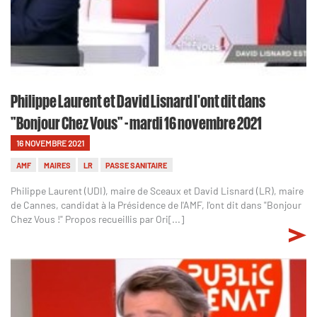
Philippe Laurent et David Lisnard l'ont dit dans
"Bonjour Chez Vous" - mardi 16 novembre 2021
16 NOVEMBRE 2021
AMF
MAIRES
LR
PASSE SANITAIRE
Philippe Laurent (UDI), maire de Sceaux et David Lisnard (LR), maire
de Cannes, candidat à la Présidence de l'AMF, l'ont dit dans "Bonjour
Chez Vous !" Propos recueillis par Ori[...]