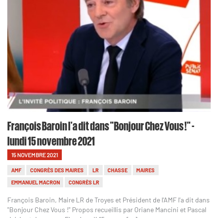
François Baroin l'a dit dans "Bonjour Chez Vous !" -
lundi 15 novembre 2021
15 NOVEMBRE 2021
AMF
CONGRÈS DES MAIRES
LR
CHASSE
MAIRES
EMMANUEL MACRON
CONGRÈS LR
François Baroin, Maire LR de Troyes et Président de l'AMF l'a dit dans
"Bonjour Chez Vous !" Propos recueillis par Oriane Mancini et Pascal