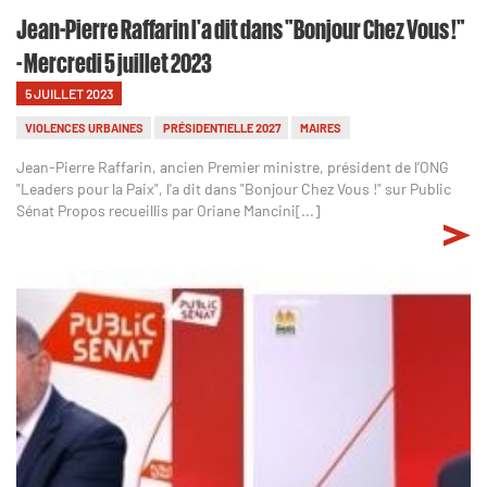
Jean-Pierre Raffarin l'a dit dans "Bonjour Chez Vous !"
- Mercredi 5 juillet 2023
5 JUILLET 2023
VIOLENCES URBAINES
PRÉSIDENTIELLE 2027
MAIRES
Jean-Pierre Raffarin, ancien Premier ministre, président de l’ONG
"Leaders pour la Paix", l'a dit dans "Bonjour Chez Vous !" sur Public
Sénat Propos recueillis par Oriane Mancini[...]