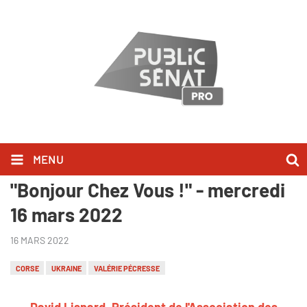
MENU
David Lisnard l'a dit dans
"Bonjour Chez Vous !" - mercredi
16 mars 2022
16 MARS 2022
CORSE
UKRAINE
VALÉRIE PÉCRESSE
David Lisnard, Président de l'Association des