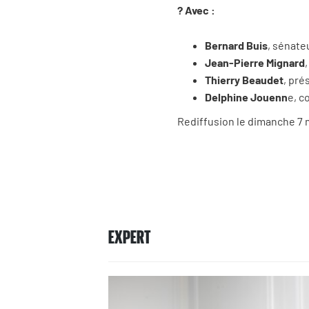
?
Avec
:
Bernard Buis
, sénate
Jean-Pierre Mignard
Thierry Beaudet
, pré
Delphine Jouenn
e, c
Rediffusion
le dimanche
7
EXPERT