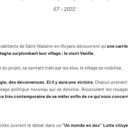
57’ – 2022
 habitants de Saint-Nazaire-en-Royans découvrent qu’
une carriè
ntagne surplombant leur village ; le mont Vanille
.
du projet, se sentant trahi par les élus, le village se mobilise.
nergie, des déconvenues. Et il y aura une victoire
. Chacun prenant 
aysage politique nouveau qui se dessine. Bousculant les rouage
nce très contemporaine de se mêler enfin de ce qui nous concer
vités ouvrent le débat dans un
"Un monde en doc"
Lutte citoyen