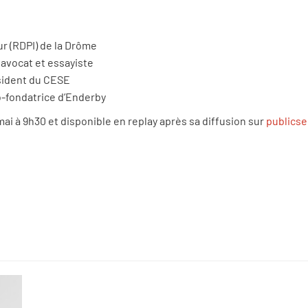
ur (RDPI) de la Drôme
, avocat et essayiste
sident du CESE
o-fondatrice d’Enderby
mai
à
9h30
et disponible en replay apr
è
s sa diffusion sur
publicse