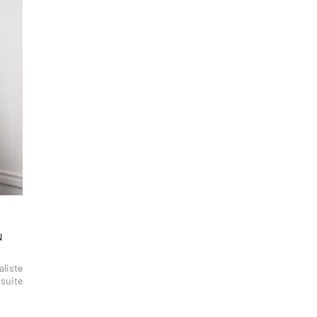
N
aliste
 suite