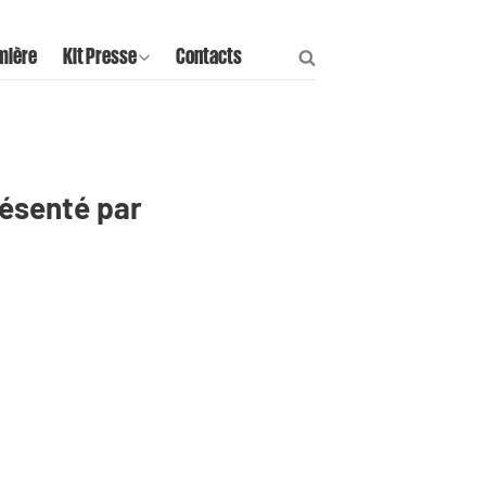
mière
Kit Presse
Contacts
résenté par