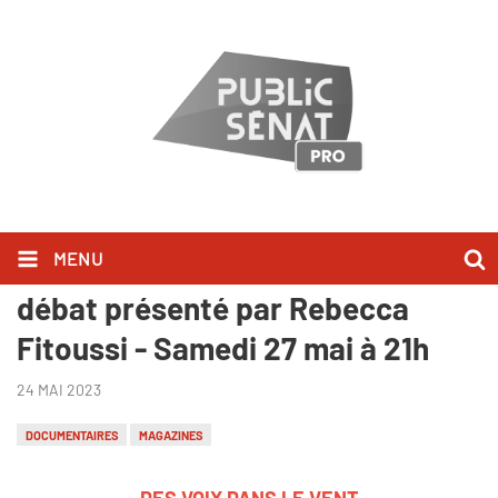
MENU
"Des voix dans le vent", suivi d'un
débat présenté par Rebecca
Fitoussi - Samedi 27 mai à 21h
24 MAI 2023
DOCUMENTAIRES
MAGAZINES
DES VOIX DANS LE VENT