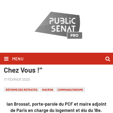
MENU
Ian Brossat l'a dit dans "Bonjour
Chez Vous !"
17 FÉVRIER 2020
RÉFORME DES RETRAITES
MACRON
COMMUNAUTARISME
Ian Brossat, porte-parole du PCF et maire adjoint
de Paris en charge du logement et élu du 18e.