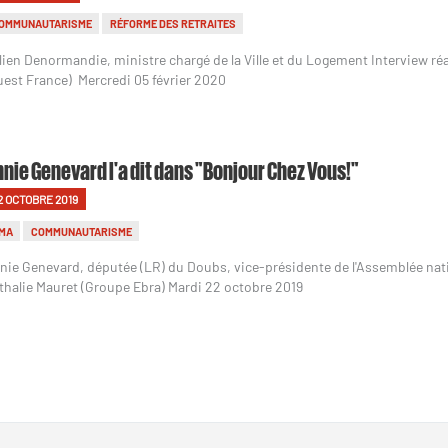
OMMUNAUTARISME
RÉFORME DES RETRAITES
lien Denormandie, ministre chargé de la Ville et du Logement Interview ré
uest France) Mercredi 05 février 2020
nie Genevard l'a dit dans "Bonjour Chez Vous!"
2 OCTOBRE 2019
MA
COMMUNAUTARISME
nie Genevard, députée (LR) du Doubs, vice-présidente de l'Assemblée natio
thalie Mauret (Groupe Ebra) Mardi 22 octobre 2019