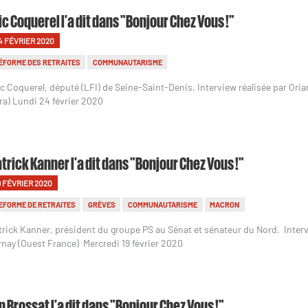
ic Coquerel l'a dit dans "Bonjour Chez Vous !"
4 FÉVRIER 2020
ÉFORME DES RETRAITES
COMMUNAUTARISME
ic Coquerel, député (LFI) de Seine-Saint-Denis. Interview réalisée par Or
ra) Lundi 24 février 2020
trick Kanner l'a dit dans "Bonjour Chez Vous !"
9 FÉVRIER 2020
EFORME DE RETRAITES
GRÈVES
COMMUNAUTARISME
MACRON
trick Kanner, président du groupe PS au Sénat et sénateur du Nord. Interv
rnay (Ouest France) Mercredi 19 février 2020
n Brossat l'a dit dans "Bonjour Chez Vous !"