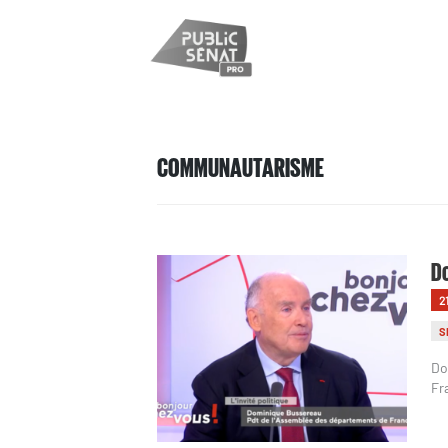
COMMUNAUTARISME
Do
2
S
Do
Fr