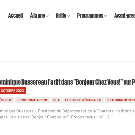
Accueil
À la une
Grille
Programmes
Avant-pre
minique Bussereau l'a dit dans "Bonjour Chez Vous!" sur 
1 OCTOBRE 2020
ÉCURITÉ
COMMUNAUTARISME
RSA
ÉLECTIONS RÉGIONALES
ÉLECTIONS DÉPAR
minique Bussereau, Président du Département de la Charente-Maritime e
ance, l'a dit dans "Bonjour Chez Vous !" Propos recueillis[...]