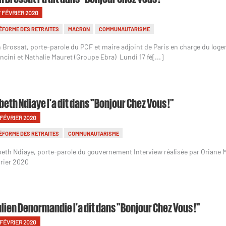
7 FÉVRIER 2020
ÉFORME DES RETRAITES
MACRON
COMMUNAUTARISME
n Brossat, porte-parole du PCF et maire adjoint de Paris en charge du logem
ncini et Nathalie Mauret (Groupe Ebra) Lundi 17 fé[...]
beth Ndiaye l'a dit dans "Bonjour Chez Vous !"
 FÉVRIER 2020
ÉFORME DES RETRAITES
COMMUNAUTARISME
beth Ndiaye, porte-parole du gouvernement Interview réalisée par Oriane M
vrier 2020
lien Denormandie l'a dit dans "Bonjour Chez Vous !"
 FÉVRIER 2020