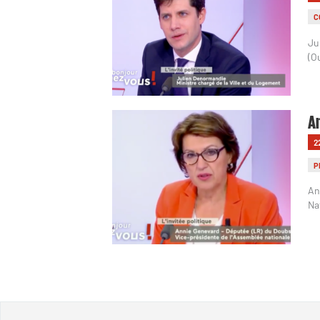
C
Ju
(O
An
2
P
An
Na