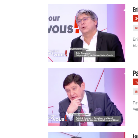
Er
2
R
Er
Eb
Pa
1
R
Pa
Ve
Ia