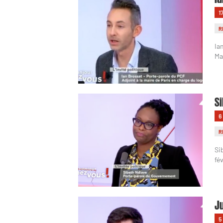
1
R
Ia
Ma
Si
6
R
Si
fé
Ju
5