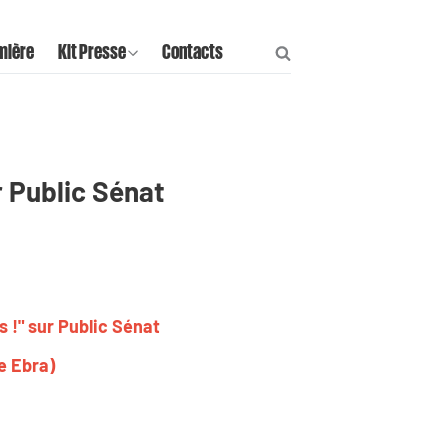
mière
Kit Presse
Contacts
r Public Sénat
 !" sur Public Sénat
e Ebra)