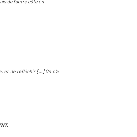
ais de l'autre côté on
et de réfléchir [...] On n'a
TNT,