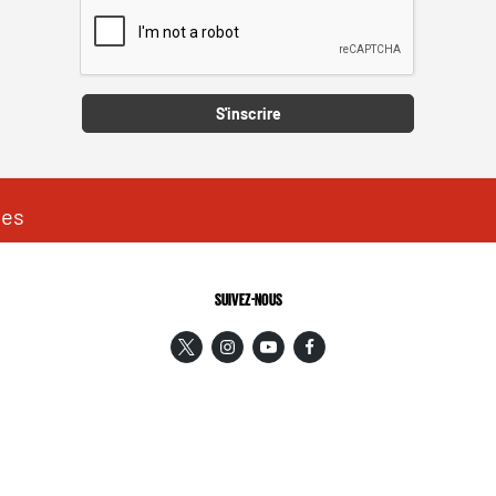
Captcha
S'inscrire
les
SUIVEZ-NOUS