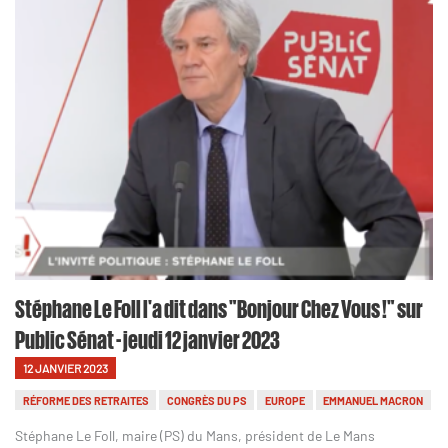
Stéphane Le Foll l'a dit dans "Bonjour Chez Vous !" sur
Public Sénat - jeudi 12 janvier 2023
12 JANVIER 2023
RÉFORME DES RETRAITES
CONGRÈS DU PS
EUROPE
EMMANUEL MACRON
Stéphane Le Foll, maire (PS) du Mans, président de Le Mans