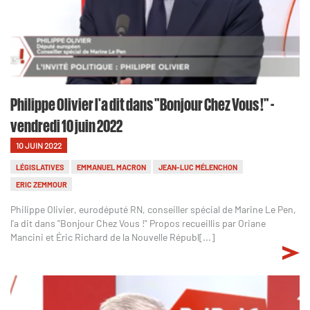
Philippe Olivier l'a dit dans "Bonjour Chez Vous !" -
vendredi 10 juin 2022
10 JUIN 2022
LÉGISLATIVES
EMMANUEL MACRON
JEAN-LUC MÉLENCHON
ERIC ZEMMOUR
Philippe Olivier, eurodéputé RN, conseiller spécial de Marine Le Pen,
l'a dit dans "Bonjour Chez Vous !" Propos recueillis par Oriane
Mancini et Éric Richard de la Nouvelle Républ[...]