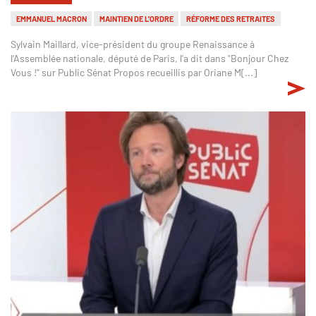
EMMANUEL MACRON
MAINTIEN DE L'ORDRE
RÉFORME DES RETRAITES
Sylvain Maillard, vice-président du groupe Renaissance à
l’Assemblée nationale, député de Paris, l'a dit dans "Bonjour Chez
Vous !" sur Public Sénat Propos recueillis par Oriane M[...]