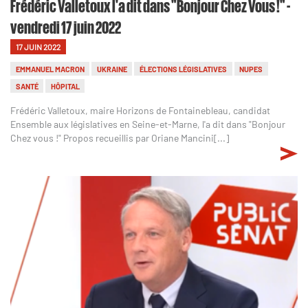
Frédéric Valletoux l'a dit dans "Bonjour Chez Vous !" -
vendredi 17 juin 2022
17 JUIN 2022
EMMANUEL MACRON
UKRAINE
ÉLECTIONS LÉGISLATIVES
NUPES
SANTÉ
HÔPITAL
Frédéric Valletoux, maire Horizons de Fontainebleau, candidat
Ensemble aux législatives en Seine-et-Marne, l'a dit dans "Bonjour
Chez vous !" Propos recueillis par Oriane Mancini[...]