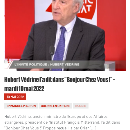
Hubert Védrine l'a dit dans "Bonjour Chez Vous !" -
mardi 10 mai 2022
10 MAI 2022
EMMANUEL MACRON
GUERRE EN UKRAINE
RUSSIE
Hubert Védrine, ancien ministre de l'Europe et des Affaires
étrangères, président de l’Institut François Mitterrand, l'a dit dans
"Bonjour Chez Vous !" Propos recueillis par Orian[...]