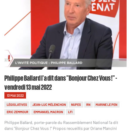
Philippe Ballard l'a dit dans "Bonjour Chez Vous !" -
vendredi 13 mai 2022
13 MAI 2022
LÉGISLATIVES
JEAN-LUC MÉLENCHON
NUPES
RN
MARINE LE PEN
ERIC ZEMMOUR
EMMANUEL MACRON
LFI
Philippe Ballard, porte-parole du Rassemblement National l'a dit
dans "Bonjour Chez Vous !" Propos recueillis par Oriane Mancini