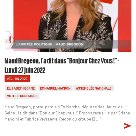
Maud Bregeon, l'a dit dans "Bonjour Chez Vous !" -
Lundi 27 juin 2022
27 JUIN 2022
ELISABETH BORNE
EMMANUEL MACRON
ASSEMBLÉE NATIONALE
VOTE DE CONFIANCE
Maud Bregeon, porte-parole d’En Marche, députée des Hauts-de-
Seine , l'a dit dans "Bonjour Chez vous !" Propos recueillis par Oriane
Mancini et Fabrice Veysseyre-Redon du groupe E[...]