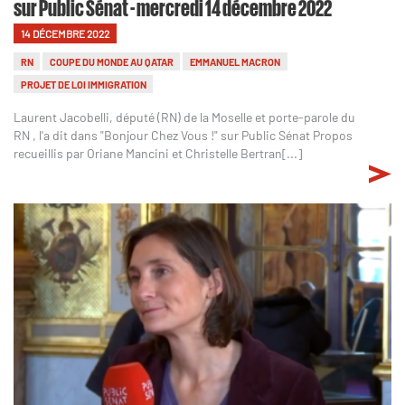
sur Public Sénat - mercredi 14 décembre 2022
14 DÉCEMBRE 2022
RN
COUPE DU MONDE AU QATAR
EMMANUEL MACRON
PROJET DE LOI IMMIGRATION
Laurent Jacobelli, député (RN) de la Moselle et porte-parole du
RN , l'a dit dans "Bonjour Chez Vous !" sur Public Sénat Propos
recueillis par Oriane Mancini et Christelle Bertran[...]