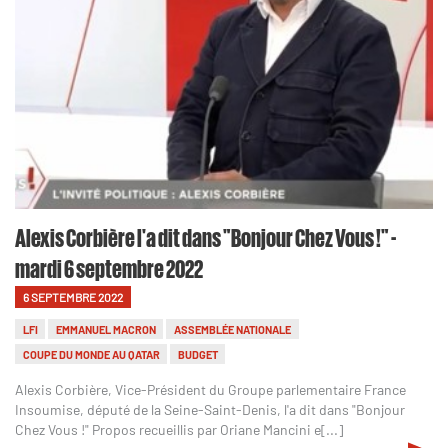
Alexis Corbière l'a dit dans "Bonjour Chez Vous !" -
mardi 6 septembre 2022
6 SEPTEMBRE 2022
LFI
EMMANUEL MACRON
ASSEMBLÉE NATIONALE
COUPE DU MONDE AU QATAR
BUDGET
Alexis Corbière, Vice-Président du Groupe parlementaire France
Insoumise, député de la Seine-Saint-Denis, l'a dit dans "Bonjour
Chez Vous !" Propos recueillis par Oriane Mancini e[...]