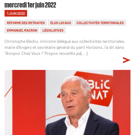
mercredi 1er juin 2022
1 JUIN 2022
RÉFORME DES RETRAITES
ÉLUS LOCAUX
COLLECTIVITÉS TERRITORIALES
EMMANUEL MACRON
LÉGISLATIVES
Christophe Béchu, ministre délégué aux collectivités territoriales,
maire d’Angers et secrétaire général du parti Horizons, l'a dit dans
"Bonjour Chez Vous !" Propos recueillis pa[...]