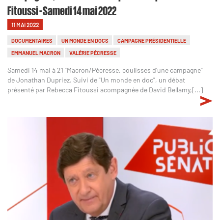
Fitoussi - Samedi 14 mai 2022
11 MAI 2022
DOCUMENTAIRES
UN MONDE EN DOCS
CAMPAGNE PRÉSIDENTIELLE
EMMANUEL MACRON
VALÉRIE PÉCRESSE
Samedi 14 mai à 21 "Macron/Pécresse, coulisses d'une campagne"
de Jonathan Dupriez. Suivi de "Un monde en doc", un débat
présenté par Rebecca Fitoussi acompagnée de David Bellamy,[...]