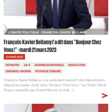
François-Xavier Bellamy l'a dit dans "Bonjour Chez
Vous !" - mardi 21 mars 2023
21 MARS 2023
RETRAITES
49-3
ASSEMBLÉE NATIONALE
DISSOLUTION
EMMANUEL MACRON
MOTION DE CENSURE
François-Xavier Bellamy, vice-président exécutif des Républicains,
député européen, l'a dit dans "Bonjour Chez Vous !" sur Public Sénat
Propos recueillis par Oriane Mancini et Sté[...]