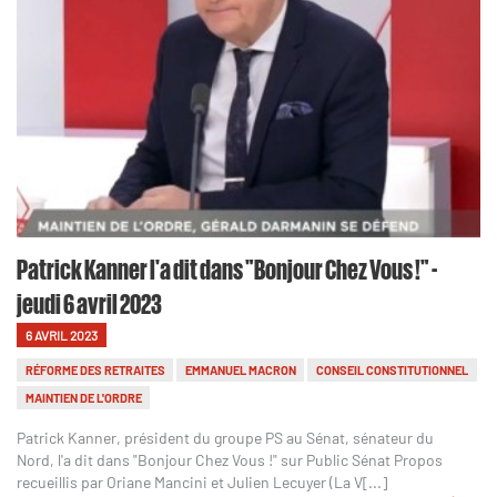
Patrick Kanner l'a dit dans "Bonjour Chez Vous !" -
jeudi 6 avril 2023
6 AVRIL 2023
RÉFORME DES RETRAITES
EMMANUEL MACRON
CONSEIL CONSTITUTIONNEL
MAINTIEN DE L'ORDRE
Patrick Kanner, président du groupe PS au Sénat, sénateur du
Nord, l'a dit dans "Bonjour Chez Vous !" sur Public Sénat Propos
recueillis par Oriane Mancini et Julien Lecuyer (La V[...]