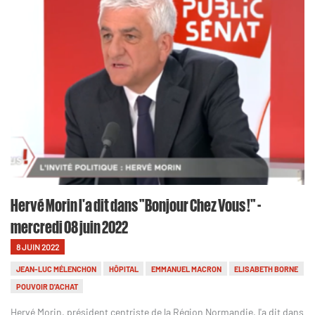
Hervé Morin l'a dit dans "Bonjour Chez Vous !" -
mercredi 08 juin 2022
8 JUIN 2022
JEAN-LUC MÉLENCHON
HÔPITAL
EMMANUEL MACRON
ELISABETH BORNE
POUVOIR D'ACHAT
Hervé Morin, président centriste de la Région Normandie, l'a dit dans