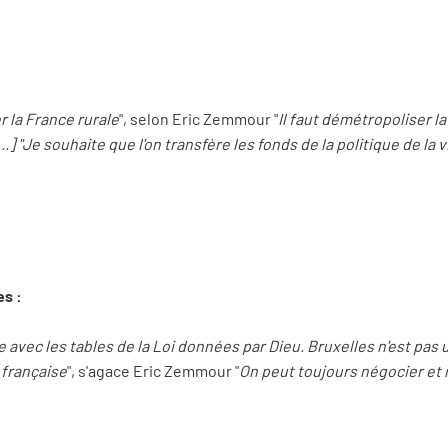
r la France rurale
", selon Eric Zemmour "
Il faut démétropoliser la
..] "Je souhaite que l'on transfère les fonds de la politique de la
s :
e avec les tables de la Loi données par Dieu. Bruxelles n'est pas
 française
", s'agace Eric Zemmour "
On peut toujours négocier et