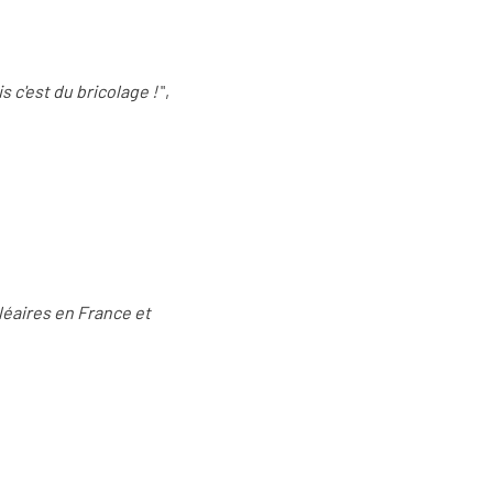
 c'est du bricolage !
",
cléaires en France et