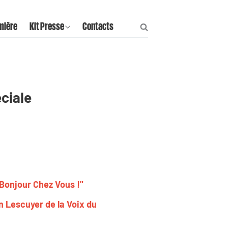
mière
Kit Presse
Contacts
éciale
"Bonjour Chez Vous !"
n Lescuyer de la Voix du