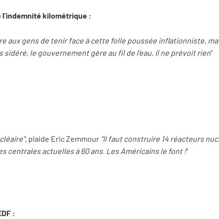
 l'indemnité kilométrique :
 aux gens de tenir face à cette folle poussée inflationniste, mais
s sidéré, le gouvernement gère au fil de l'eau, il ne prévoit rien
"
cléaire",
plaide Eric Zemmour
"Il faut construire 14 réacteurs nu
s centrales actuelles à 60 ans. Les Américains le font !
"
EDF :