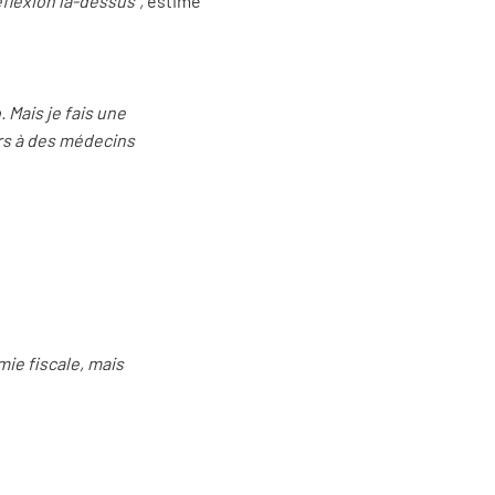
réflexion là-dessus",
estime
 Mais je fais une
rs à des médecins
mie fiscale, mais