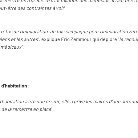
as mettre fin à la liberté d'installation des médecins. Il faut une 
peut-être des contraintes à voir
"
refus de l'immigration. Je fais campagne pour l'immigration zéro.
éens et les autres
", explique Eric Zemmour qui déplore "
le recou
 médicaux"
.
 d'habitation :
'habitation a été une erreur, elle a privé les maires d'une autono
le de la remettre en place
"