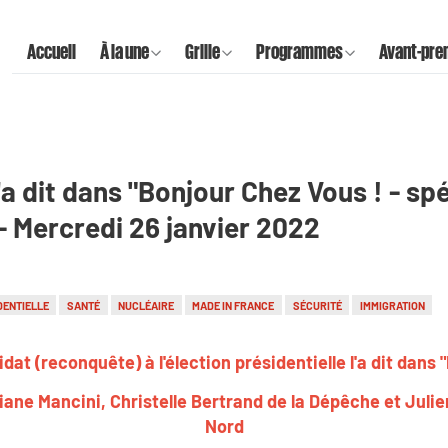
Accueil
À la une
Grille
Programmes
Avant-pre
a dit dans "Bonjour Chez Vous ! - sp
 - Mercredi 26 janvier 2022
DENTIELLE
SANTÉ
NUCLÉAIRE
MADE IN FRANCE
SÉCURITÉ
IMMIGRATION
at (reconquête) à l'élection présidentielle l'a dit dans 
riane Mancini, Christelle Bertrand de la Dépêche et Julie
Nord