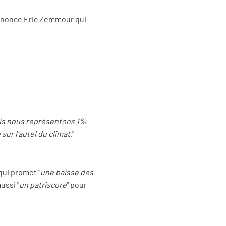
énonce Eric Zemmour qui
mais nous représentons 1%
sur l'autel du climat
."
qui promet "
une baisse des
aussi "
un patriscore
" pour