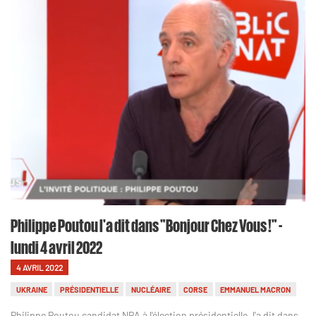
Philippe Poutou l'a dit dans "Bonjour Chez Vous !" -
lundi 4 avril 2022
4 AVRIL 2022
UKRAINE
PRÉSIDENTIELLE
NUCLÉAIRE
CORSE
EMMANUEL MACRON
Philippe Poutou candidat NPA à l'élection présidentielle, l'a dit dans