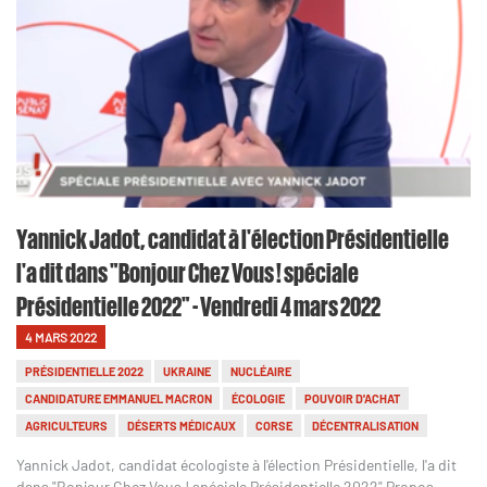
Yannick Jadot, candidat à l'élection Présidentielle
l'a dit dans "Bonjour Chez Vous ! spéciale
Présidentielle 2022" - Vendredi 4 mars 2022
4 MARS 2022
PRÉSIDENTIELLE 2022
UKRAINE
NUCLÉAIRE
CANDIDATURE EMMANUEL MACRON
ÉCOLOGIE
POUVOIR D'ACHAT
AGRICULTEURS
DÉSERTS MÉDICAUX
CORSE
DÉCENTRALISATION
Yannick Jadot, candidat écologiste à l'élection Présidentielle, l'a dit
dans "Bonjour Chez Vous ! spéciale Présidentielle 2022" Propos