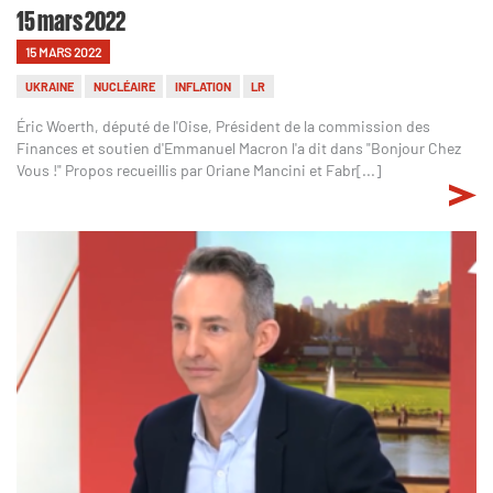
15 mars 2022
15 MARS 2022
UKRAINE
NUCLÉAIRE
INFLATION
LR
Éric Woerth, député de l'Oise, Président de la commission des
Finances et soutien d'Emmanuel Macron l'a dit dans "Bonjour Chez
Vous !" Propos recueillis par Oriane Mancini et Fabr[...]