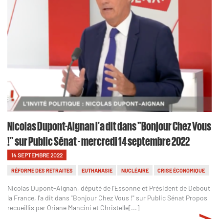
Nicolas Dupont-Aignan l'a dit dans "Bonjour Chez Vous
!" sur Public Sénat - mercredi 14 septembre 2022
14 SEPTEMBRE 2022
RÉFORME DES RETRAITES
EUTHANASIE
NUCLÉAIRE
CRISE ÉCONOMIQUE
Nicolas Dupont-Aignan, député de l'Essonne et Président de Debout
la France, l'a dit dans "Bonjour Chez Vous !" sur Public Sénat Propos
recueillis par Oriane Mancini et Christelle[...]