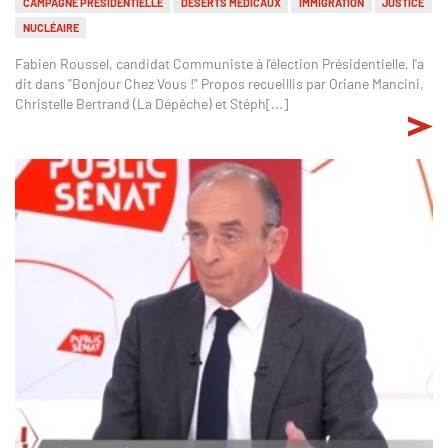
CAMPAGNE PRÉSIDENTIELLE
DÉSERTS MÉDICAUX
IMMIGRATION
JUSTICE
NUCLÉAIRE
Fabien Roussel, candidat Communiste à l'élection Présidentielle, l'a
dit dans "Bonjour Chez Vous !" Propos recueillis par Oriane Mancini,
Christelle Bertrand (La Dépêche) et Stéph[...]