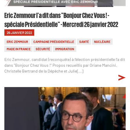
Eric Zemmour l'a dit dans "Bonjour Chez Vous ! -
spéciale Présidentielle" - Mercredi 26 janvier 2022
26 JANVIER 2022
ERIC ZEMMOUR
CAMPAGNE PRÉSIDENTIELLE
SANTÉ
NUCLÉAIRE
MADE IN FRANCE
SÉCURITÉ
IMMIGRATION
Eric Zemmour, candidat (reconquête) à l'élection présidentielle l'a dit
dans "Bonjour Chez Vous !" Propos recueillis par Oriane Mancini,
Christelle Bertrand de la Dépêche et Julie[...]