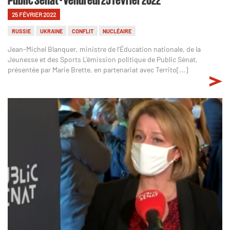
25 FÉVRIER 2022
RUSSIE
UKRAINE
CONFLIT
NUCLÉAIRE
Jean-Michel Blanquer, ministre de l'Éducation nationale, de la
Jeunesse et des Sports L'émission politique de Public Sénat,
présentée par Marie Brette, en partenariat avec Territo[...]