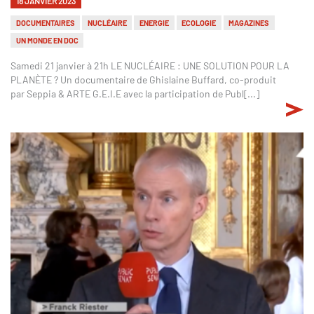
18 JANVIER 2023
DOCUMENTAIRES
NUCLÉAIRE
ENERGIE
ECOLOGIE
MAGAZINES
UN MONDE EN DOC
Samedi 21 janvier à 21h LE NUCLÉAIRE : UNE SOLUTION POUR LA
PLANÈTE ? Un documentaire de Ghislaine Buffard, co-produit
par Seppia & ARTE G.E.I.E avec la participation de Publ[...]