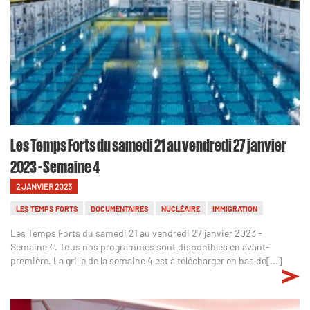
Les Temps Forts du samedi 21 au vendredi 27 janvier
2023 - Semaine 4
2 JANVIER 2023
LES TEMPS FORTS
DOCUMENTAIRES
NUCLÉAIRE
IMMIGRATION
Les Temps Forts du samedi 21 au vendredi 27 janvier 2023 -
Semaine 4. Tous nos programmes sont disponibles en avant-
première. La grille de la semaine 4 est à télécharger en bas de[...]