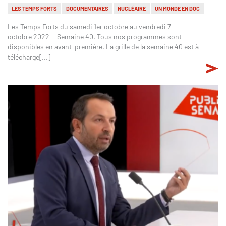
LES TEMPS FORTS
DOCUMENTAIRES
NUCLÉAIRE
UN MONDE EN DOC
Les Temps Forts du samedi 1er octobre au vendredi 7
octobre 2022 - Semaine 40. Tous nos programmes sont
disponibles en avant-première. La grille de la semaine 40 est à
télécharge[...]