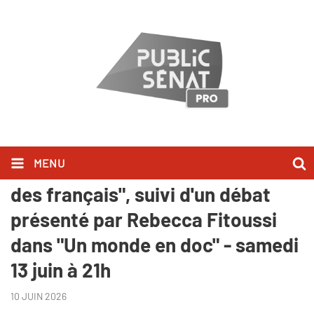
MENU
"Eté 36, les premières vacances
des français", suivi d'un débat
présenté par Rebecca Fitoussi
dans "Un monde en doc" - samedi
13 juin à 21h
10 JUIN 2026