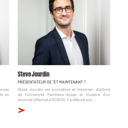
Steve Jourdin
PRÉSENTATEUR DE "ET MAINTENANT !"
ences
Steve Jourdin est journaliste et historien, diplômé
le en
de l’université Panthéon-Assas et titulaire d’un
doctorat effectué à l’EHESS. Il a débuté son...