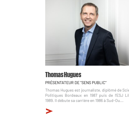
Thomas Hugues
PRÉSENTATEUR DE "SENS PUBLIC"
Thomas Hugues est journaliste, diplômé de Sci
Politiques Bordeaux en 1987 puis de l’ESJ Lil
1989. Il débute sa carrière en 1986 à Sud-Ou...