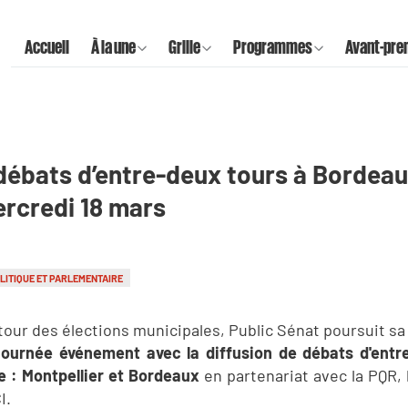
Accueil
À la une
Grille
Programmes
Avant-pre
débats d’entre-deux tours à Bordeau
ercredi 18 mars
LITIQUE ET PARLEMENTAIRE
tour des élections municipales, Public Sénat poursuit sa
journée événement avec la diffusion de débats d'entr
e : Montpellier et Bordeaux
en partenariat avec la PQR, 
I.