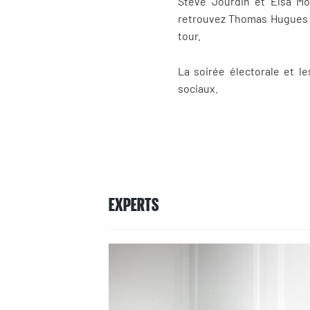
Steve Jourdin et Elsa Mo
retrouvez Thomas Hugues e
tour.
La soirée électorale et l
sociaux.
EXPERTS