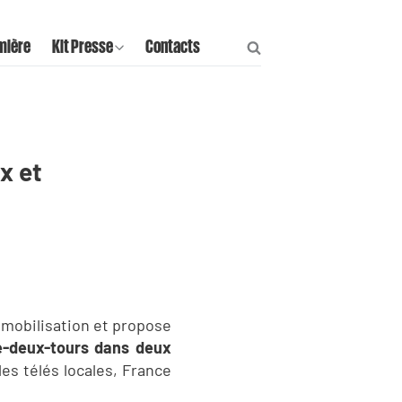
mière
Kit Presse
Contacts
x et
 mobilisation et propose
e-deux-tours dans deux
les télés locales, France