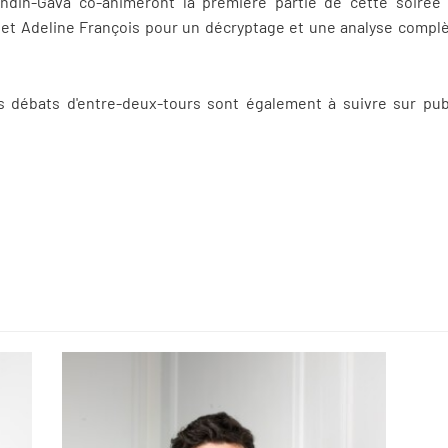
ndin-Gava co-animeront la première partie de cette soirée
t Adeline François pour un décryptage et une analyse complè
es débats d'entre-deux-tours sont également à suivre sur pub