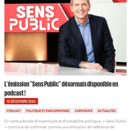
L'émission "Sens Public" désormais disponible en
podcast !
10 DÉCEMBRE 2024
PODCAST
POLITIQUE ET PARLEMENTAIRE
CORPORATE
ACTUALITÉS
En cette période d’incertitude et d’instabilité politique, « Sens Public
» continue de s’affirmer comme une émission de référence de