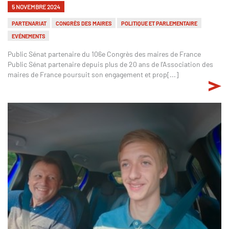
5 NOVEMBRE 2024
PARTENARIAT
CONGRÈS DES MAIRES
POLITIQUE ET PARLEMENTAIRE
EVÉNEMENTS
Public Sénat partenaire du 106e Congrès des maires de France
Public Sénat partenaire depuis plus de 20 ans de l’Association des
maires de France poursuit son engagement et prop[...]