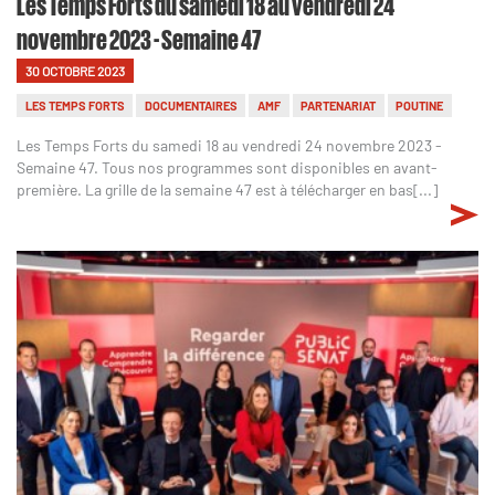
Les Temps Forts du samedi 18 au vendredi 24
novembre 2023 - Semaine 47
30 OCTOBRE 2023
LES TEMPS FORTS
DOCUMENTAIRES
AMF
PARTENARIAT
POUTINE
Les Temps Forts du samedi 18 au vendredi 24 novembre 2023 -
Semaine 47. Tous nos programmes sont disponibles en avant-
première. La grille de la semaine 47 est à télécharger en bas[...]