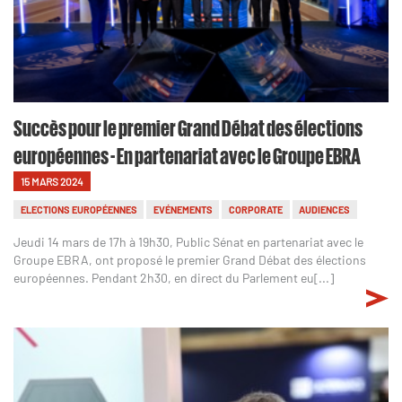
Succès pour le premier Grand Débat des élections
européennes - En partenariat avec le Groupe EBRA
15 MARS 2024
ELECTIONS EUROPÉENNES
EVÉNEMENTS
CORPORATE
AUDIENCES
Jeudi 14 mars de 17h à 19h30, Public Sénat en partenariat avec le
Groupe EBRA, ont proposé le premier Grand Débat des élections
européennes. Pendant 2h30, en direct du Parlement eu[...]