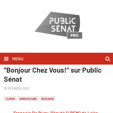
MENU
François De Rugy l'a dit dans
"Bonjour Chez Vous!" sur Public
Sénat
10 FÉVRIER 2021
CLIMAT
AGRICULTURE
ÉCOLOGIE
François De Rugy, Député (LREM) de Loire-