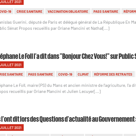
 JUILLET 2021
OVID-19
CRISE SANITAIRE
VACCINATION OBLIGATOIRE
PASS SANITAIRE
RÉFORM
anislas Guerini, député de Paris et délégué général de La République En Mar
blic Sénat Propos recueillis par Oriane Mancini et Nathal[...]
éphane Le Foll l'a dit dans "Bonjour Chez Vous!" sur Public
 JUILLET 2021
RISE SANITAIRE
PASS SANITAIRE
COVID-19
CLIMAT
RÉFORME DES RETRAITES
éphane Le Foll, maire (PS) du Mans et ancien ministre de l’agriculture, l'a 
opos recueillis par Oriane Mancini et Julien Lecuyer[...]
s l'ont dit lors des Questions d'actualité au Gouvernement
 JUILLET 2021