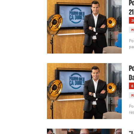
Po
21
2
M
Po
pa
Po
Da
6
M
Po
re
"L