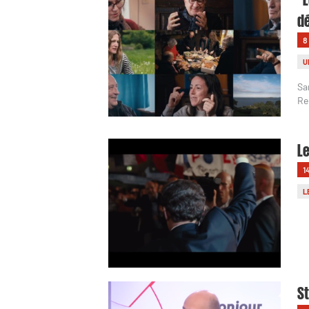
dé
8
U
Sa
Re
Le
1
L
St