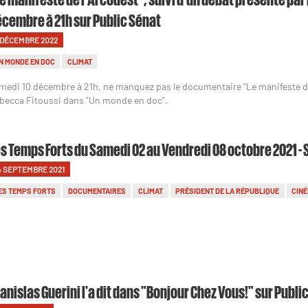
cembre à 21h sur Public Sénat
 DÉCEMBRE 2022
N MONDE EN DOC
CLIMAT
medi 10 décembre à 21h, ne manquez pas le documentaire "Le manifeste de 
becca Fitoussi dans "Un monde en doc".
s Temps Forts du Samedi 02 au Vendredi 08 octobre 2021 -
4 SEPTEMBRE 2021
ES TEMPS FORTS
DOCUMENTAIRES
CLIMAT
PRÉSIDENT DE LA RÉPUBLIQUE
CIN
anislas Guerini l'a dit dans "Bonjour Chez Vous!" sur Publi