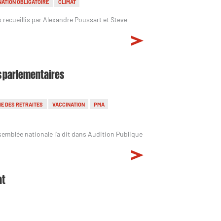
NATION OBLIGATOIRE
CLIMAT
s recueillis par Alexandre Poussart et Steve
es parlementaires
E DES RETRAITES
VACCINATION
PMA
semblée nationale l'a dit dans Audition Publique
at