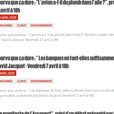
urvu que ça dure : "L'avion a-t-il du plomb dans l'aile ?",
 avril à 18h
0 AVRIL 2023
AGAZINES
CLIMAT
ENVIRONNEMENT
urvu que ça dure - "L'avion a-t-il du plomb dans l'aile ?" Numéro inédit L'
r David Jacquot Vendredi 21 avril à 18h
urvu que ça dure : " Les banques en font-elles suffisamme
vid Jacquot - Vendredi 7 avril à 18h
 AVRIL 2023
AGAZINES
CLIMAT
ENVIRONNEMENT
urvu que ça dure - "Les banques en font-elles suffisamment pour le climat 
sponsable, présentée par David Jacquot Vendredi 7 avril à 18h
e manifeste de l'Arcouest", suivi d'un débat présenté par