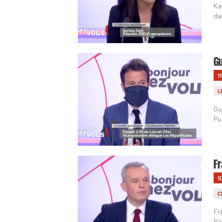
Ka
da
Gu
1
L
Gu
Pu
Fr
1
C
Fr
Ré