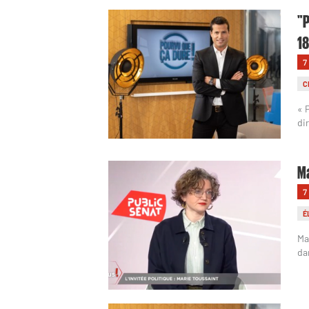
"P
1
7
C
« 
di
Ma
7
É
Ma
da