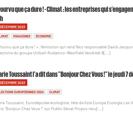
ourvu que ça dure ! - Climat : les entreprises qui s’engagen
8h
 DÉCEMBRE 2023
LIMAT
MAGAZINES
ÉCONOMIE
Pourvu que ça dure ! », l'émission qui rend l'éco responsable David Jacquot
rectoire du groupe Unibail-Rodamco-Westfield Vendredi 8[...]
rie Toussaint l'a dit dans "Bonjour Chez Vous !" le jeudi 
 DÉCEMBRE 2023
LECTIONS EUROPÉENNES 2024
CLIMAT
rie Toussaint, Eurodéputée écologiste, tête de liste Europe Ecologie Les V
ns "Bonjour Chez Vous !" sur Public Sénat Propos recu[...]