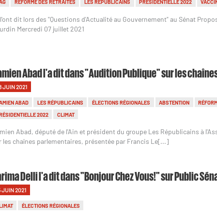
AG
RÉFORME DES RETRAITES
LES RÉPUBLICAINS
PRÉSIDENTIELLE 2022
VACCI
s l'ont dit lors des "Questions d'Actualité au Gouvernement" au Sénat Propo
urdin Mercredi 07 juillet 2021
mien Abad l'a dit dans "Audition Publique" sur les chaîn
8 JUIN 2021
AMIEN ABAD
LES RÉPUBLICAINS
ÉLECTIONS RÉGIONALES
ABSTENTION
RÉFORM
RÉSIDENTIELLE 2022
CLIMAT
mien Abad, député de l'Ain et président du groupe Les Républicains à l'As
r les chaînes parlementaires, présentée par Francis Le[...]
rima Delli l'a dit dans "Bonjour Chez Vous!" sur Public Sén
5 JUIN 2021
LIMAT
ÉLECTIONS RÉGIONALES