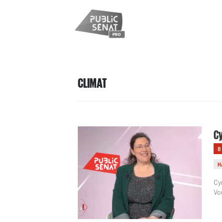
CLIMAT
Cy
8
H
Cy
Vo