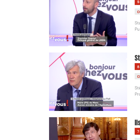
9
C
St
Pu
St
8
C
St
Pr
Il
7