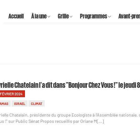
Accueil
À la une
Grille
Programmes
Avant-pre
rielle Chatelain l'a dit dans "Bonjour Chez Vous !" le jeudi 
 FÉVRIER 2024
AMAS
ISRAEL
CLIMAT
rielle Chatelain, présidente du groupe Ecologiste à l'Assemblée nationale, d
us !" sur Public Sénat Propos recueillis par Oriane M[...]