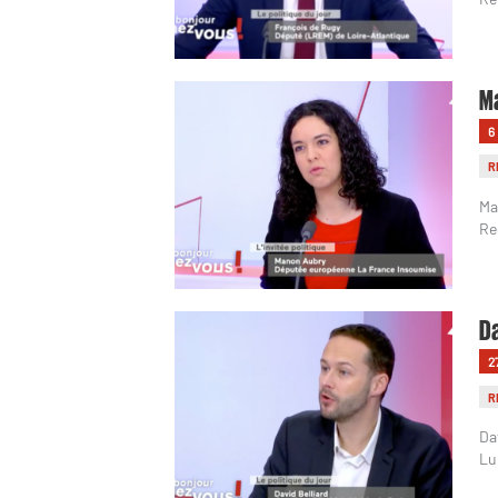
Ma
6
R
Ma
Re
Da
2
R
Da
Lu