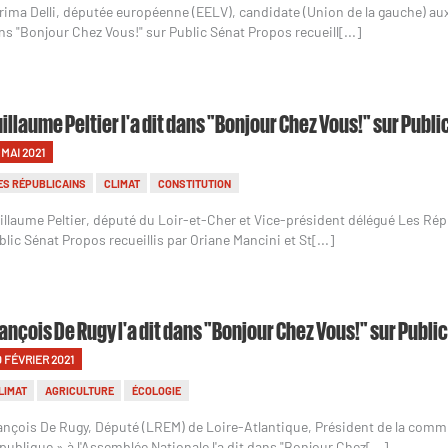
rima Delli, députée européenne (EELV), candidate (Union de la gauche) aux 
ns "Bonjour Chez Vous!" sur Public Sénat Propos recueill[...]
illaume Peltier l'a dit dans "Bonjour Chez Vous!" sur Publi
1 MAI 2021
ES RÉPUBLICAINS
CLIMAT
CONSTITUTION
illaume Peltier, député du Loir-et-Cher et Vice-président délégué Les Répu
blic Sénat Propos recueillis par Oriane Mancini et St[...]
ançois De Rugy l'a dit dans "Bonjour Chez Vous!" sur Publi
0 FÉVRIER 2021
LIMAT
AGRICULTURE
ÉCOLOGIE
ançois De Rugy, Député (LREM) de Loire-Atlantique, Président de la commis
publique » à l'Assemblée Nationale l'a dit dans "Bonjour Chez[...]