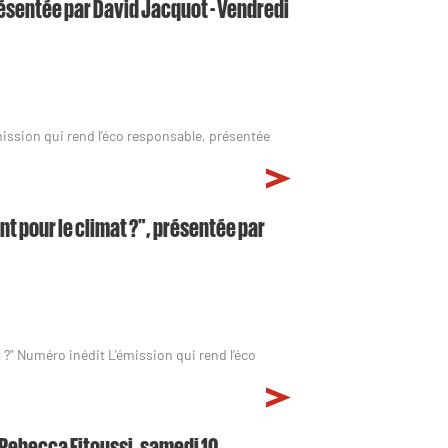
 présentée par David Jacquot - Vendredi
émission qui rend l'éco responsable, présentée
nt pour le climat ?", présentée par
?" Numéro inédit L'émission qui rend l'éco
 Rebecca Fitoussi, samedi 10