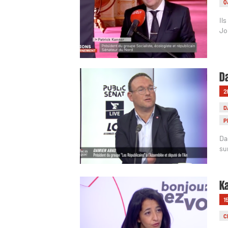
Q
Il
Jo
Da
2
D
P
Da
su
Ka
1
C