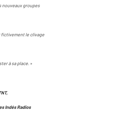
ces nouveaux groupes
fictivement le clivage
ster à sa place.
»
TNT,
les Indés Radios