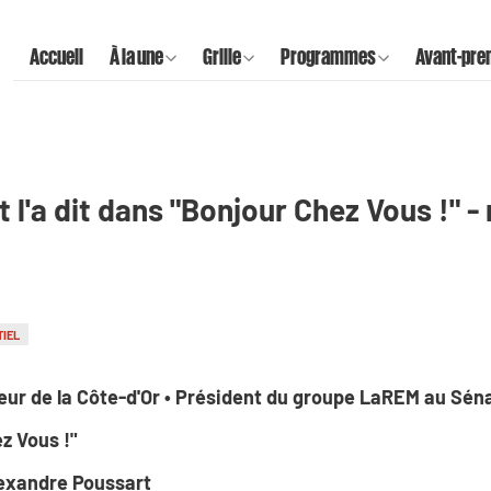
Accueil
À la une
Grille
Programmes
Avant-pre
t l'a dit dans "Bonjour Chez Vous !" -
IEL
eur de la Côte-d'Or • Président du groupe LaREM au Séna
ez Vous !"
lexandre Poussart