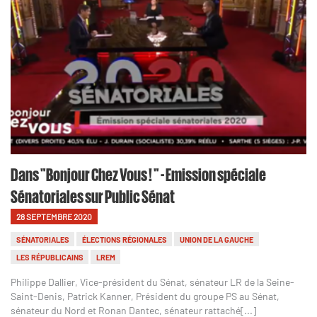
Dans "Bonjour Chez Vous ! " - Emission spéciale
Sénatoriales sur Public Sénat
28 SEPTEMBRE 2020
SÉNATORIALES
ÉLECTIONS RÉGIONALES
UNION DE LA GAUCHE
LES RÉPUBLICAINS
LREM
Philippe Dallier, Vice-président du Sénat, sénateur LR de la Seine-
Saint-Denis, Patrick Kanner, Président du groupe PS au Sénat,
sénateur du Nord et Ronan Dantec, sénateur rattaché[...]