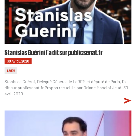
Stanislas Guérini l'a dit sur publicsenat.fr
30 AVRIL 2020
LREM
Stanislas Guérni, Délégué Général de LaREM et député de Paris, l'a
dit sur publicsenat.fr Propos recueillis par Oriane Mancini Jeudi 30
avril 2020