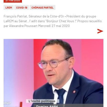
LREM
COVID-19
CHÔMAGE PARTIEL
François Patriat, Sénateur de la Côte-d'Or • Président du groupe
LaREM au Sénat , l' adit dans "Bonjour Chez Vous !" Propos recueillis
par Alexandre Poussart Mercredi 27 mai 2020