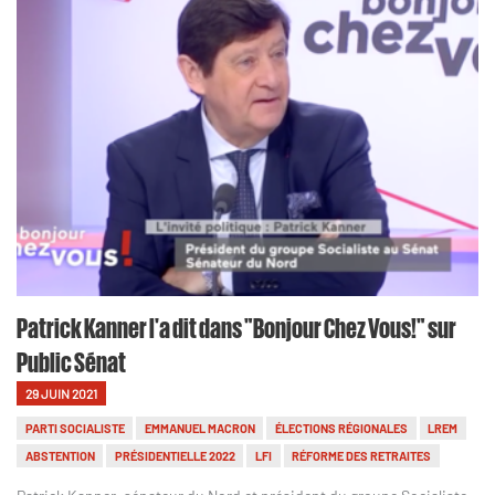
Patrick Kanner l'a dit dans "Bonjour Chez Vous!" sur
Public Sénat
29 JUIN 2021
PARTI SOCIALISTE
EMMANUEL MACRON
ÉLECTIONS RÉGIONALES
LREM
ABSTENTION
PRÉSIDENTIELLE 2022
LFI
RÉFORME DES RETRAITES