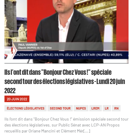
Ils l'ont dit dans "Bonjour Chez Vous !" spéciale
second tour des élections législatives - Lundi 20 juin
2022
20 JUIN 2022
ÉLECTIONS LÉGISLATIVES
SECOND TOUR
NUPES
LREM
LR
RN
Ils l'ont dit dans "Bonjour Chez Vous !" émission spéciale second tour
des élections législatives, sur Public Sénat avec LCP-AN Propos
recueillis par Oriane Mancini et Clément Mér[...]