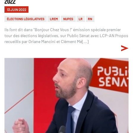
2022
13 JUIN 2022
ÉLECTIONS LÉGISLATIVES
LREM
NUPES
LR
RN
Ils l'ont dit dans "Bonjour Chez Vous !" émission spéciale premier
tour des élections législatives, sur Public Sénat avec LCP-AN Propos
recueillis par Oriane Mancini et Clément Mé[...]