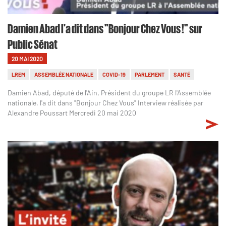
Damien Abad l'a dit dans "Bonjour Chez Vous !" sur
Public Sénat
20 MAI 2020
LREM
ASSEMBLÉE NATIONALE
COVID-19
PARLEMENT
SANTÉ
Damien Abad, député de l'Ain, Président du groupe LR l'Assemblée
nationale, l'a dit dans "Bonjour Chez Vous" Interview réalisée par
Alexandre Poussart Mercredi 20 mai 2020