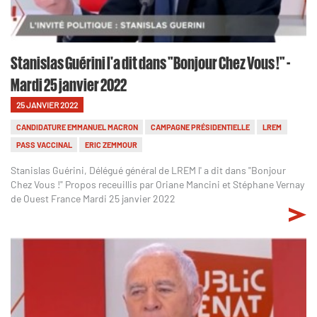
Stanislas Guérini l'a dit dans "Bonjour Chez Vous !" -
Mardi 25 janvier 2022
25 JANVIER 2022
CANDIDATURE EMMANUEL MACRON
CAMPAGNE PRÉSIDENTIELLE
LREM
PASS VACCINAL
ERIC ZEMMOUR
Stanislas Guérini, Délégué général de LREM l' a dit dans "Bonjour
Chez Vous !" Propos receuillis par Oriane Mancini et Stéphane Vernay
de Ouest France Mardi 25 janvier 2022