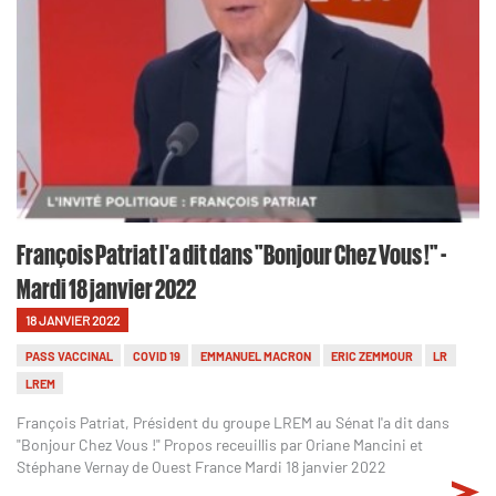
François Patriat l'a dit dans "Bonjour Chez Vous !" -
Mardi 18 janvier 2022
18 JANVIER 2022
PASS VACCINAL
COVID 19
EMMANUEL MACRON
ERIC ZEMMOUR
LR
LREM
François Patriat, Président du groupe LREM au Sénat l'a dit dans
"Bonjour Chez Vous !" Propos receuillis par Oriane Mancini et
Stéphane Vernay de Ouest France Mardi 18 janvier 2022