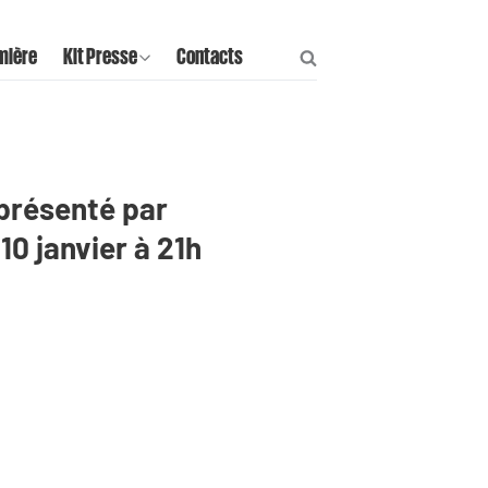
mière
Kit Presse
Contacts
t présenté par
0 janvier à 21h