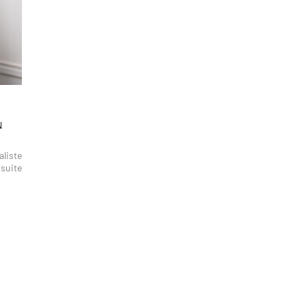
N
aliste
 suite