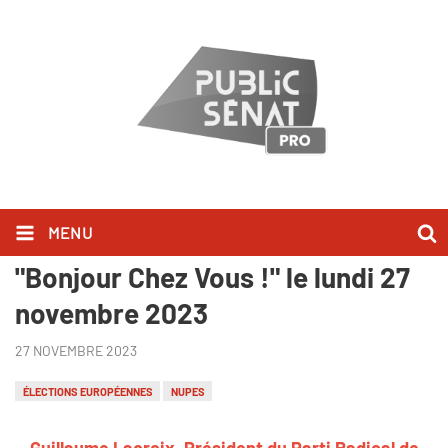
MENU
Guillaume Lacroix l'a dit dans
"Bonjour Chez Vous !" le lundi 27
novembre 2023
27 NOVEMBRE 2023
ÉLECTIONS EUROPÉENNES
NUPES
Guillaume Lacroix, Président du Parti Radical de