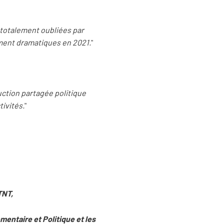
té totalement oubliées par
ument dramatiques en 2021.
"
uction partagée politique
tivités.
"
TNT,
ementaire et Politique
e
t les