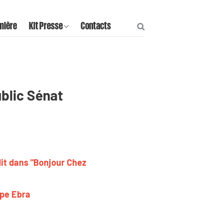
mière
Kit Presse
Contacts
ublic Sénat
dit dans "Bonjour Chez
upe Ebra