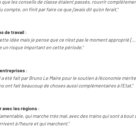
rs que les conseils de classe étaient passés, rouvrir complèteme
u compte, on finit par faire ce que j'avais dit qu'on ferait
."
s de travail
:
cette idée mais je pense que ce n'est pas le moment approprié [..
e un risque important en cette période.
"
x entreprises
:
a été fait par Bruno Le Maire pour le soutien à l'économie mérite d
ns ont fait beaucoup de choses aussi complémentaires à l'Etat
."
er avec les régions
:
lamentable, qui marche très mal, avec des trains qui sont à bout d
rrivent à l'heure et qui marchent
."