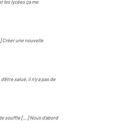
nt les lycées ça me
.] Créer une nouvelle
'être salué, il n'y a pas de
e souffle [...] Nous d'abord