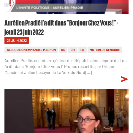
Aurélien Pradié l'a dit dans "Bonjour Chez Vous !" -
jeudi 23 juin 2022
23 JUIN 2022
ALLOCUTION EMMANUEL MACRON
RN
LFI
LR
MOTION DE CENSURE
Aurélien Pradié, secrétaire général des Républicains, député du Lot,
l'a dit dans "Bonjour Chez vous !" Propos recueillis par Oriane
Mancini et Julien Lecuyer de La Voix du Nord[...]