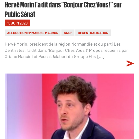
Hervé Morin l'a dit dans "Bonjour Chez Vous !" sur
Public Sénat
15 JUIN 2020
ALLOCUTION EMMANUEL MACRON
SNCF
DÉCENTRALISATION
Hervé Morin, président de la région Normandie et du parti Les
Centristes, l'a dit dans "Bonjour Chez Vous !" Propos recueillis par
Oriane Mancini et Pascal Jalabert du Groupe Ebra[...]