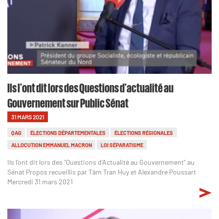
Ils l'ont dit lors des Questions d'actualité au
Gouvernement sur Public Sénat
31 MARS 2021
QAG
ÉLECTIONS DÉPARTEMENTALES
ÉLECTIONS RÉGIONALES
ALLOCUTION EMMANUEL MACRON
LOI SÉPARATISME
Ils l'ont dit lors des "Questions d'Actualité au Gouvernement" au
Sénat Propos recueillis par Tâm Tran Huy et Alexandre Poussart
Mercredi 31 mars 2021