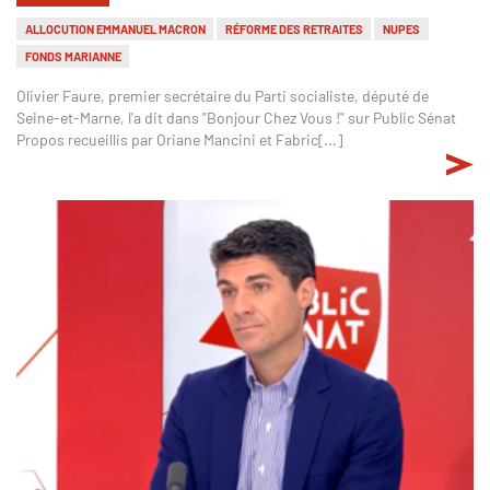
ALLOCUTION EMMANUEL MACRON
RÉFORME DES RETRAITES
NUPES
FONDS MARIANNE
Olivier Faure, premier secrétaire du Parti socialiste, député de
Seine-et-Marne, l'a dit dans "Bonjour Chez Vous !" sur Public Sénat
Propos recueillis par Oriane Mancini et Fabric[...]