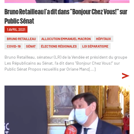
Bruno Retailleau l'a dit dans "Bonjour Chez Vous!" sur
Public Sénat
1 AVRIL 2021
BRUNO RETAILLEAU
ALLOCUTION EMMANUEL MACRON
HÔPITAUX
COVID-19
SÉNAT
ÉLECTIONS RÉGIONALES
LOI SÉPARATISME
Bruno Retailleau, sénateur (LR) de la Vendée et président du groupe
Les Républicains au Sénat, l'a dit dans "Bonjour Chez Vous!" sur
Public Sénat Propos recueillis par Oriane Manc[...]