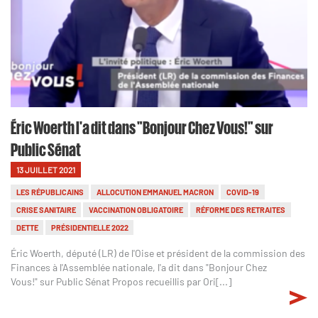
Éric Woerth l'a dit dans "Bonjour Chez Vous!" sur
Public Sénat
13 JUILLET 2021
LES RÉPUBLICAINS
ALLOCUTION EMMANUEL MACRON
COVID-19
CRISE SANITAIRE
VACCINATION OBLIGATOIRE
RÉFORME DES RETRAITES
DETTE
PRÉSIDENTIELLE 2022
Éric Woerth, député (LR) de l'Oise et président de la commission des
Finances à l'Assemblée nationale, l'a dit dans "Bonjour Chez
Vous!" sur Public Sénat Propos recueillis par Ori[...]