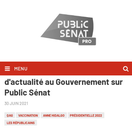
MENU
Ils l'ont dit lors des Questions
d'actualité au Gouvernement sur
Public Sénat
30 JUIN 2021
QAG
VACCINATION
ANNE HIDALGO
PRÉSIDENTIELLE 2022
LES RÉPUBLICAINS