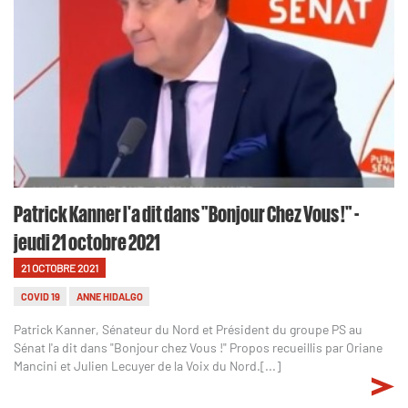
Patrick Kanner l'a dit dans "Bonjour Chez Vous !" -
jeudi 21 octobre 2021
21 OCTOBRE 2021
COVID 19
ANNE HIDALGO
Patrick Kanner, Sénateur du Nord et Président du groupe PS au
Sénat l'a dit dans "Bonjour chez Vous !" Propos recueillis par Oriane
Mancini et Julien Lecuyer de la Voix du Nord.[...]