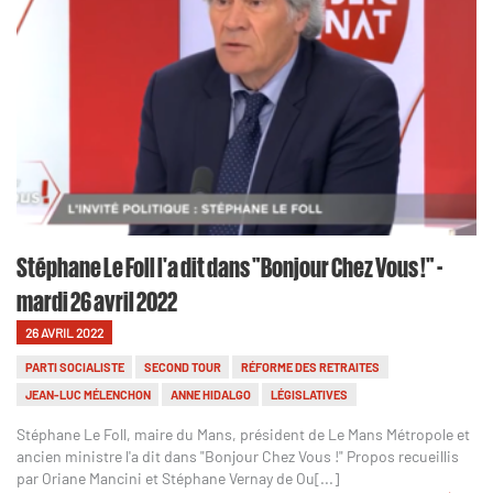
Stéphane Le Foll l'a dit dans "Bonjour Chez Vous !" -
mardi 26 avril 2022
26 AVRIL 2022
PARTI SOCIALISTE
SECOND TOUR
RÉFORME DES RETRAITES
JEAN-LUC MÉLENCHON
ANNE HIDALGO
LÉGISLATIVES
Stéphane Le Foll, maire du Mans, président de Le Mans Métropole et
ancien ministre l'a dit dans "Bonjour Chez Vous !" Propos recueillis
par Oriane Mancini et Stéphane Vernay de Ou[...]