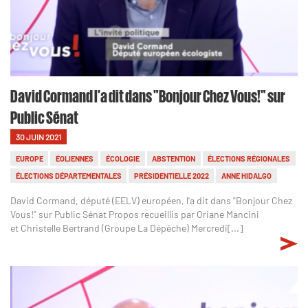
David Cormand l'a dit dans "Bonjour Chez Vous!" sur
Public Sénat
30 JUIN 2021
EUROPE
ÉOLIENNES
ÉCOLOGIE
ABSTENTION
ÉLECTIONS RÉGIONALES
ÉLECTIONS DÉPARTEMENTALES
PRÉSIDENTIELLE 2022
ANNE HIDALGO
David Cormand, député (EELV) européen, l'a dit dans "Bonjour Chez
Vous!" sur Public Sénat Propos recueillis par Oriane Mancini
et Christelle Bertrand (Groupe La Dépêche) Mercredi[...]