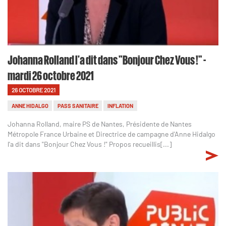
Johanna Rolland l'a dit dans "Bonjour Chez Vous !" -
mardi 26 octobre 2021
26 OCTOBRE 2021
ANNE HIDALGO
PASS SANITAIRE
INFLATION
Johanna Rolland, maire PS de Nantes, Présidente de Nantes
Métropole France Urbaine et Directrice de campagne d'Anne Hidalgo
l'a dit dans "Bonjour Chez Vous !" Propos recueillis[...]