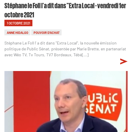
Stéphane le Foll l'a dit dans "Extra Local - vendredi 1er
octobre 2021
1 OCTOBRE 2021
ANNE HIDALGO
POUVOIR D'ACHAT
Stéphane Le Foll l' a dit dans "Extra Local", la nouvelle émission
politique de Public Sénat, présentée par Marie Brette, en partenariat
avec Wéo TV, Tv Tours, TV7 Bordeaux, Tébé[...]