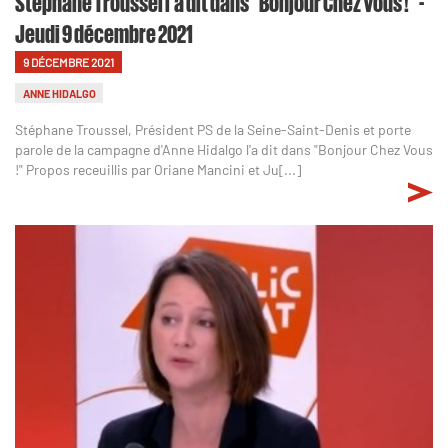
Stéphane Troussel l'a dit dans "Bonjour Chez Vous !" -
Jeudi 9 décembre 2021
9 DÉCEMBRE 2021
ANNE HIDALGO
Stéphane Troussel, Président PS de la Seine-Saint-Denis et porte
parole de la campagne d'Anne Hidalgo l'a dit dans "Bonjour Chez Vous
!" Propos receuillis par Oriane Mancini et Ju[...]