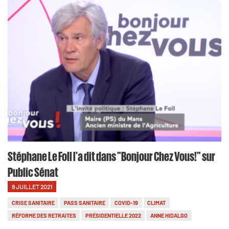
Stéphane Le Foll l'a dit dans "Bonjour Chez Vous!" sur
Public Sénat
8 JUILLET 2021
CRISE SANITAIRE
PASS SANITAIRE
COVID-19
CLIMAT
RÉFORME DES RETRAITES
PRÉSIDENTIELLE 2022
ANNE HIDALGO