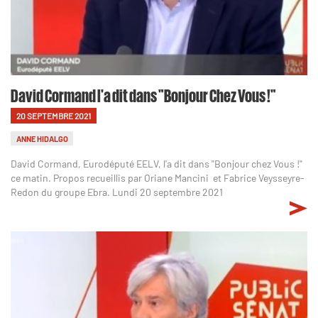
David Cormand l'a dit dans "Bonjour Chez Vous !"
20 SEPTEMBRE 2021
ANNE HIDALGO
David Cormand, Eurodéputé EELV, l'a dit dans "Bonjour chez Vous !"
ce matin. Propos recueillis par Oriane Mancini et Fabrice Veysseyre-
Redon du groupe Ebra. Lundi 20 septembre 2021