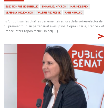
ÉLECTION PRÉSIDENTIELLE
EMMANUEL MACRON
MARINE LE PEN
JEAN-LUC MÉLENCHON
VALÉRIE PÉCRESSE
ANNE HIDALGO
Ils l'ont dit sur les chaînes parlementaires lors de la soirée électorale
du premier tour, en partenariat avec Ipsos, Sopra-Steria, France 2 et
France Inter Propos recueillis par[...]