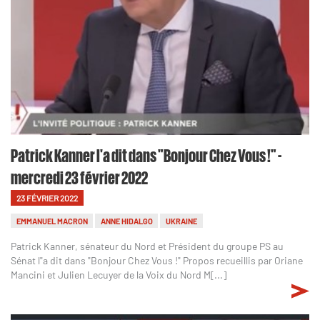
Patrick Kanner l'a dit dans "Bonjour Chez Vous !" -
mercredi 23 février 2022
23 FÉVRIER 2022
EMMANUEL MACRON
ANNE HIDALGO
UKRAINE
Patrick Kanner, sénateur du Nord et Président du groupe PS au
Sénat l"a dit dans "Bonjour Chez Vous !" Propos recueillis par Oriane
Mancini et Julien Lecuyer de la Voix du Nord M[...]