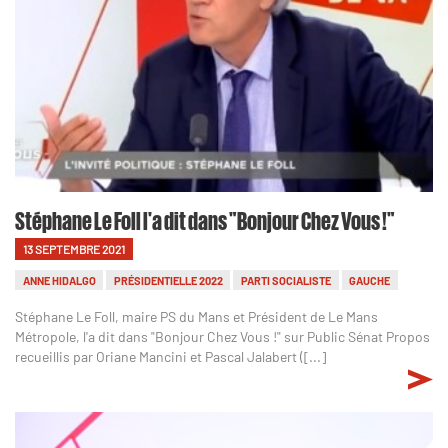
Stéphane Le Foll l'a dit dans "Bonjour Chez Vous !"
13 SEPTEMBRE 2021
ANNE HIDALGO
PRÉSIDENTIELLE 2022
PARTI SOCIALISTE
GAUCHE
Stéphane Le Foll, maire PS du Mans et Président de Le Mans
Métropole, l'a dit dans "Bonjour Chez Vous !" sur Public Sénat Propos
recueillis par Oriane Mancini et Pascal Jalabert ([...]