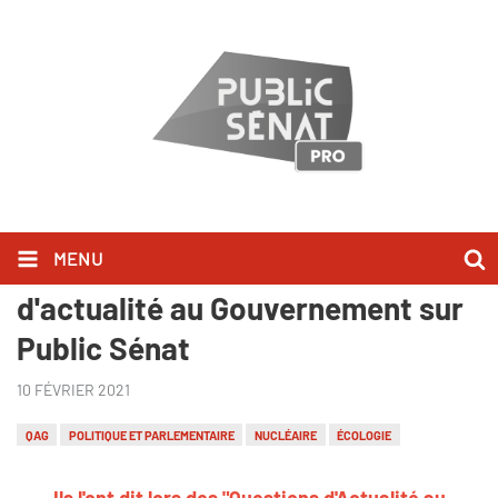
MENU
Ils l'ont dit lors des Questions
d'actualité au Gouvernement sur
Public Sénat
10 FÉVRIER 2021
QAG
POLITIQUE ET PARLEMENTAIRE
NUCLÉAIRE
ÉCOLOGIE
Ils l
'ont dit lors des "Questions d'Actualité au