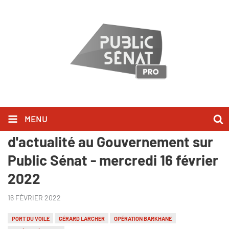
MENU
Ils l'ont dit lors des Questions
d'actualité au Gouvernement sur
Public Sénat - mercredi 16 février
2022
16 FÉVRIER 2022
PORT DU VOILE
GÉRARD LARCHER
OPÉRATION BARKHANE