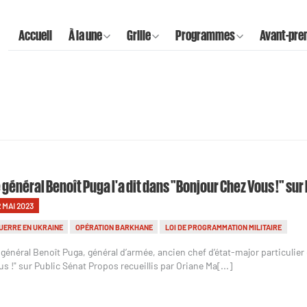
Accueil
À la une
Grille
Programmes
Avant-pre
 général Benoît Puga l'a dit dans "Bonjour Chez Vous !" sur
2 MAI 2023
UERRE EN UKRAINE
OPÉRATION BARKHANE
LOI DE PROGRAMMATION MILITAIRE
 général Benoît Puga, général d’armée, ancien chef d’état-major particulier 
us !" sur Public Sénat Propos recueillis par Oriane Ma[...]