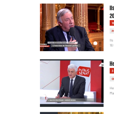
Il
2
1
P
Il
16
He
3
O
He
Ma