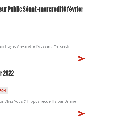
sur Public Sénat - mercredi 16 février
 Tran Huy et Alexandre Poussart Mercredi
er 2022
RON
ur Chez Vous !" Propos recueillis par Oriane