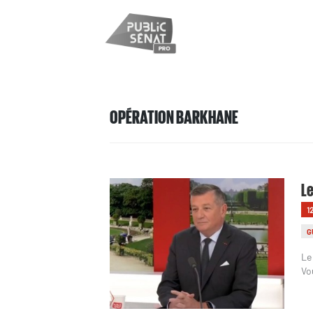
OPÉRATION BARKHANE
Le
1
G
Le
Vo