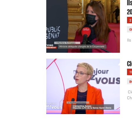
Il
2
2
O
Il
Cl
1
B
Cl
Ch