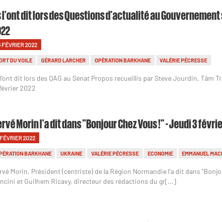
s l'ont dit lors des Questions d'actualité au Gouvernement 
022
6 FÉVRIER 2022
ORT DU VOILE
GÉRARD LARCHER
OPÉRATION BARKHANE
VALÉRIE PÉCRESSE
s l'ont dit lors des QAG au Sénat Propos recueillis par Steve Jourdin, Tâm
 février 2022
rvé Morin l'a dit dans "Bonjour Chez Vous !" - Jeudi 3 févri
 FÉVRIER 2022
PÉRATION BARKHANE
UKRAINE
VALÉRIE PÉCRESSE
ECONOMIE
EMMANUEL MAC
rvé Morin, Président (centriste) de la Région Normandie l'a dit dans "Bonjo
ncini et Guilhem Ricavy, directeur des rédactions du gr[...]