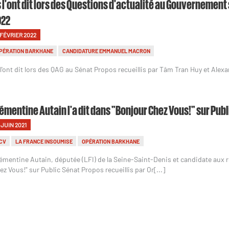
s l'ont dit lors des Questions d'actualité au Gouvernement 
022
 FÉVRIER 2022
PÉRATION BARKHANE
CANDIDATURE EMMANUEL MACRON
s l'ont dit lors des QAG au Sénat Propos recueillis par Tâm Tran Huy et Ale
émentine Autain l'a dit dans "Bonjour Chez Vous!" sur Pub
1 JUIN 2021
CV
LA FRANCE INSOUMISE
OPÉRATION BARKHANE
émentine Autain, députée (LFI) de la Seine-Saint-Denis et candidate aux ré
ez Vous!" sur Public Sénat Propos recueillis par Or[...]