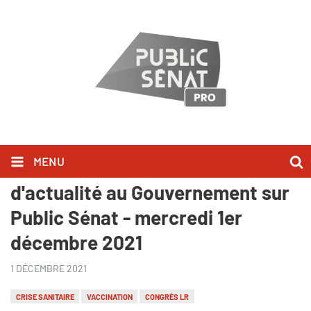
MENU
Ils l'ont dit lors des Questions
d'actualité au Gouvernement sur
Public Sénat - mercredi 1er
décembre 2021
1 DÉCEMBRE 2021
CRISE SANITAIRE
VACCINATION
CONGRÈS LR