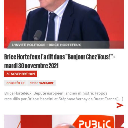
Brice Hortefeux l'a dit dans "Bonjour Chez Vous !" -
mardi 30 novembre 2021
30 NOVEMBRE 2021
CONGRÈS LR
CRISE SANITAIRE
Brice Hortefeux, Député européen, ancien ministre. Propos
receuillis par Oriane Mancini et Stéphane Vernay de Ouest France[...]