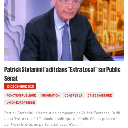
Patrick Stefanini l'a dit dans "Extra Local " sur Public
Sénat
10 DÉCEMBRE 2021
FONCTION PUBLIQUE
IMMIGRATION
CONGRÈS LR
CRISE SANITAIRE
UNION EUROPÉENNE
Patrick Stefanini, directeur de campagne de Valérie Pécresse, l'a dit
dans "Extra Local" L'émission politique de Public Sénat, présentée
par Marie Brette, en partenariat avec Wéo[...]