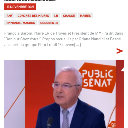
15 NOVEMBRE 2021
AMF
CONGRÈS DES MAIRES
LR
CHASSE
MAIRES
EMMANUEL MACRON
CONGRÈS LR
François Baroin, Maire LR de Troyes et Président de l'AMF l'a dit dans
"Bonjour Chez Vous !" Propos recueillis par Oriane Mancini et Pascal
Jalabert du groupe Ebra Lundi 15 novem[...]