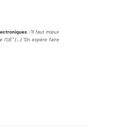
électroniques
:
"Il faut mieux
’UE" (...) "On espère faire