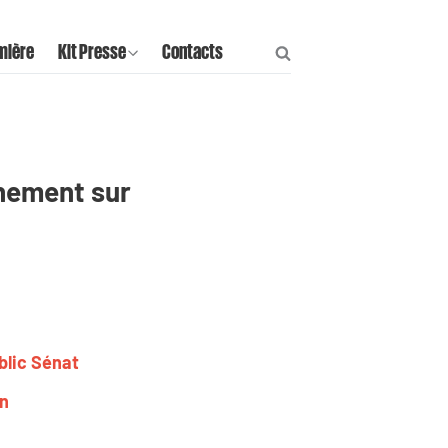
mière
Kit Presse
Contacts
rnement sur
blic Sénat
in