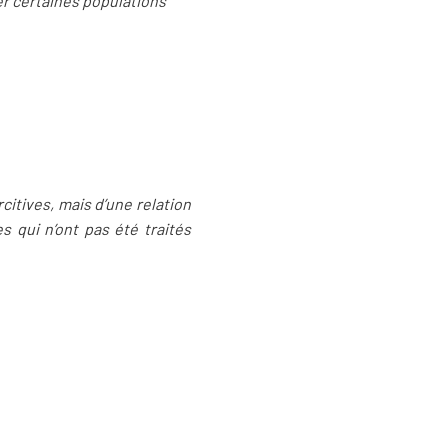
er certaines populations"
itives, mais d’une relation
s qui n’ont pas été traités