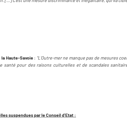
n. […] C’est une mesure discriminante et inégalitaire, qui va cibl
e la Haute-Savoie
:
"L’Outre-mer ne manque pas de mesures coerc
de santé pour des raisons culturelles et de scandales sanitaire
lles suspendues par le Conseil d'Etat :