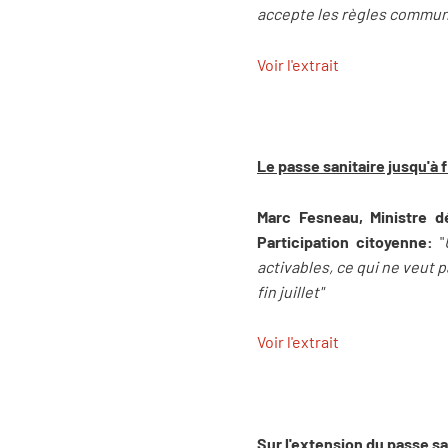
accepte les règles commun
Voir l'extrait
Le passe sanitaire jusqu'à f
Marc Fesneau, Ministre d
Participation citoyenne:
"
activables, ce qui ne veut 
fin juillet"
Voir l'extrait
Sur l'extension du passe sa