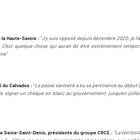
 la Haute-Savoie :
"
J’y suis opposé depuis décembre 2020, je l’ai é
. C'est quelque chose qui aurait dû être extrêmement tempora
nne"
S du Calvados :
"
Le passe sanitaire a eu sa pertinence au début
e signer un chèque en blanc au gouvernement, jusqu’en juillet
 de Seine-Saint-Denis, présidente du groupe CRCE
:
"La territor