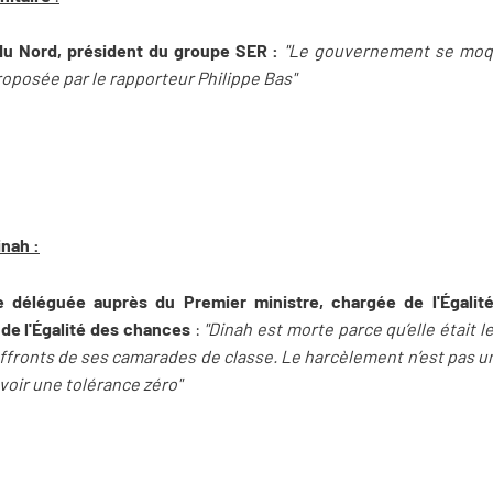
du Nord, président du groupe SER :
"Le gouvernement se moq
roposée par le rapporteur Philippe Bas"
inah :
re déléguée auprès du Premier ministre, chargée de l'Égalit
 de l'Égalité des chances
:
"Dinah est morte parce qu’elle était l
 affronts de ses camarades de classe. Le harcèlement n’est pas un
’avoir une tolérance zéro"