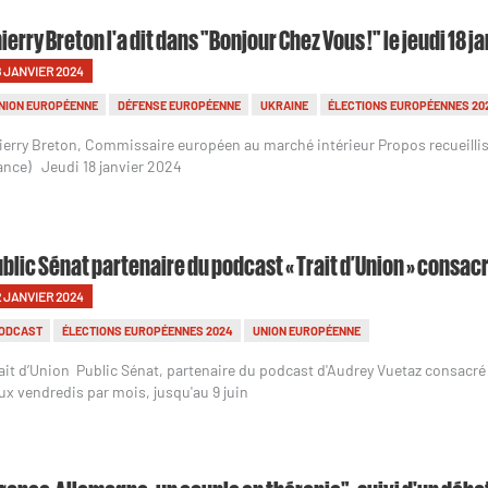
ierry Breton l'a dit dans "Bonjour Chez Vous !" le jeudi 18 j
8 JANVIER 2024
NION EUROPÉENNE
DÉFENSE EUROPÉENNE
UKRAINE
ÉLECTIONS EUROPÉENNES 20
ierry Breton, Commissaire européen au marché intérieur Propos recueillis
ance) Jeudi 18 janvier 2024
blic Sénat partenaire du podcast « Trait d’Union » consacré
2 JANVIER 2024
ODCAST
ÉLECTIONS EUROPÉENNES 2024
UNION EUROPÉENNE
ait d’Union Public Sénat, partenaire du podcast d'Audrey Vuetaz consacr
ux vendredis par mois, jusqu'au 9 juin