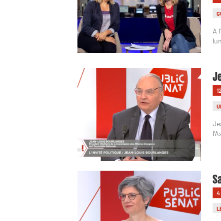
G
A 
lu
Je
1
U
Je
l'
Sa
4
L