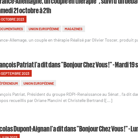
rance-Allemagne, un couple en thérapie", suivi d'un débat
medi 21 octobre à 21h
8 OCTOBRE 2023
OCUMENTAIRES
UNION EUROPÉENNE
MAGAZINES
ance-Allemage, un couple en thérapie Réalisé par Olivier Toscer, produit p
ançois Patriat l'a dit dans "Bonjour Chez Vous !" - Mardi 1
9 SEPTEMBRE 2023
ÉFÉRENDUM
UNION EUROPÉENNE
ançois Patriat, Président du groupe RDPI-Renaissance au Sénat , l'a dit da
opos recueillis par Oriane Mancini et Christelle Bertrand ([...]
colas Dupont-Aignan l'a dit dans "Bonjour Chez Vous !" - Lun
9 JUIN 2023