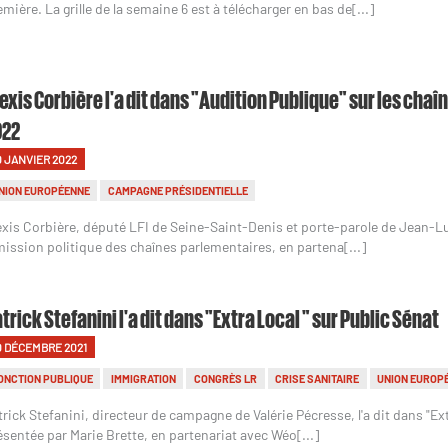
emière. La grille de la semaine 6 est à télécharger en bas de[...]
exis Corbière l'a dit dans "Audition Publique" sur les chaî
022
0 JANVIER 2022
NION EUROPÉENNE
CAMPAGNE PRÉSIDENTIELLE
exis Corbière, député LFI de Seine-Saint-Denis et porte-parole de Jean-Lu
émission politique des chaînes parlementaires, en partena[...]
trick Stefanini l'a dit dans "Extra Local " sur Public Sénat
0 DÉCEMBRE 2021
ONCTION PUBLIQUE
IMMIGRATION
CONGRÈS LR
CRISE SANITAIRE
UNION EUROP
trick Stefanini, directeur de campagne de Valérie Pécresse, l'a dit dans "Ex
ésentée par Marie Brette, en partenariat avec Wéo[...]