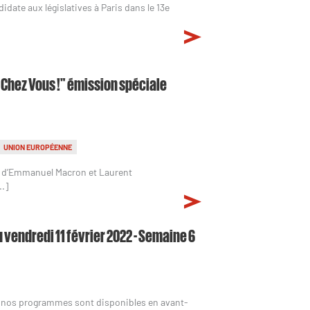
ate aux législatives à Paris dans le 13e
 Chez Vous !" émission spéciale
UNION EUROPÉENNE
n d’Emmanuel Macron et Laurent
..]
 vendredi 11 février 2022 - Semaine 6
s nos programmes sont disponibles en avant-