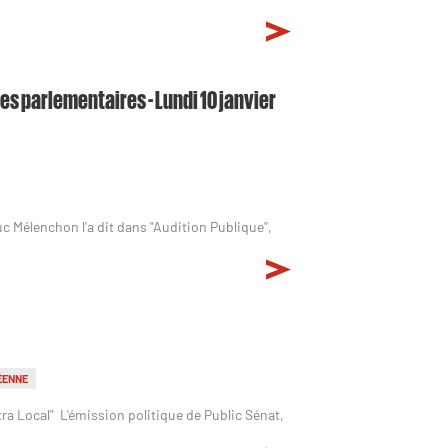
nes parlementaires - Lundi 10 janvier
c Mélenchon l'a dit dans "Audition Publique",
ÉENNE
tra Local" L'émission politique de Public Sénat,