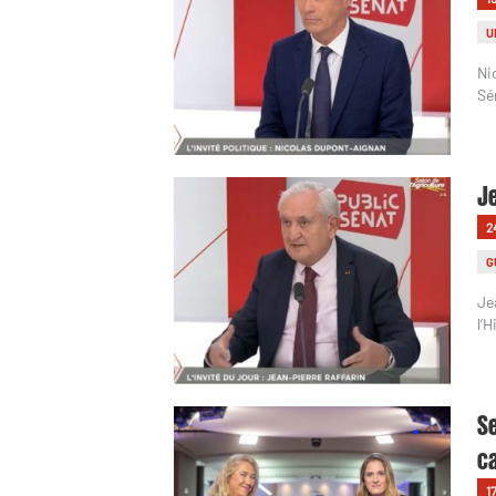
U
Ni
Sé
Je
2
G
Je
l’H
Se
ca
1