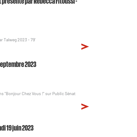
 présenté par Rebecca Fitoussi -
ar Talweg 2023 - 79'
9 septembre 2023
ns "Bonjour Chez Vous !" sur Public Sénat
di 19 juin 2023