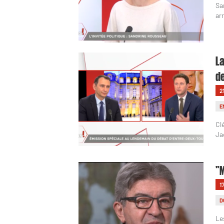
Sa
ar
La
de
2
E
Cl
Ja
"M
1
D
Le