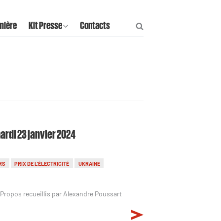
mière
Kit Presse
Contacts
mardi 23 janvier 2024
RS
PRIX DE L'ÉLECTRICITÉ
UKRAINE
Propos recueillis par Alexandre Poussart