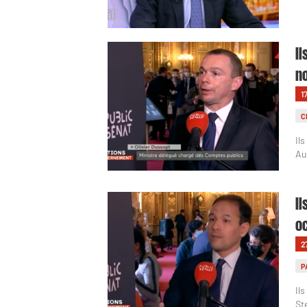
Il
n
1
C
Il
Au
Il
oc
2
P
Il
St