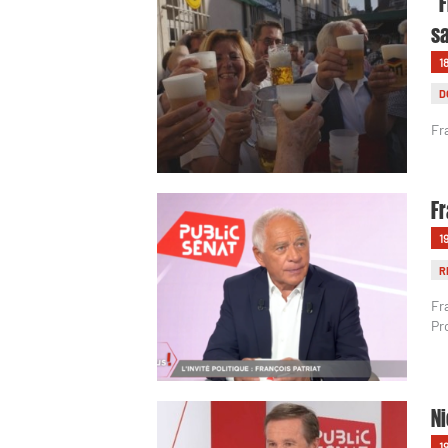
"F
sa
1
D
Fr
Fr
1
R
Fr
Pr
Ni
1