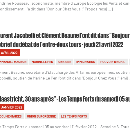
ndrine Rousseau, économiste, membre d’Europe Ecologie les Verts et candid
rondissement , l'a dit dans "Bonjour Chez Vous !" Propos recu[...]
urent Jacobelli et Clément Beaune l'ont dit dans "Bonjour
brief du débat de l'entre-deux tours - jeudi 21 avril 2022
1 AVRIL 2022
MMANUEL MACRON
MARINE LE PEN
UKRAINE
IMMIGRATION
POUVOIR D'ACHAT
ément Beaune, secrétaire d'État chargé des Affaires européennes, soutie
cobelli, soutien de Marine Le Pen l'ont dit dans "Bonjour Chez Vous !" émi[.
aastricht, 30 ans après" - Les Temps Forts du samedi 05 au
7 JANVIER 2022
OCUMENTAIRES
UNION EUROPÉENNE
LES TEMPS FORTS
s Temps Forts du samedi 05 au vendredi 11 février 2022 - Semaine 6. Tou