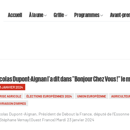
Accueil
À la une
Grille
Programmes
Avant-pre
colas Dupont-Aignan l'a dit dans "Bonjour Chez Vous !" le 
3 JANVIER 2024
RISE AGRICOLE
ÉLECTIONS EUROPÉENNES 2024
UNION EUROPÉENNE
AGRICULTEU
IVRAISON D'ARMES
colas Dupont-Aignan, Président de Debout la France, député de l'Essonne 
 Stéphane Vernay (Ouest France) Mardi 23 janvier 2024