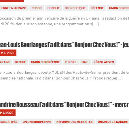
UERRE EN UKRAINE
RUSSIE
CONFLIT
GÉOPOLITIQUE
DÉFENSE
UNION EUROP
l'occasion du premier anniversaire de la guerre en Ukraine, la rédaction de
ndi 20 février, sur son antenne, une programmation s[...]
an-Louis Bourlanges l'a dit dans "Bonjour Chez Vous !" - je
2 MAI 2022
KRAINE
RUSSIE
UNION EUROPÉENNE
EUROPE
MALI
LÉGISLATIVES
an-Louis Bourlanges, député MODEM des Hauts-de-Seine, président de la 
Assemblée nationale, l'a dit dans "Bonjour Chez Vous !" Propos recue[...]
ndrine Rousseau l'a dit dans "Bonjour Chez Vous !" - mercr
 MAI 2022
ÉGISLATIVES
UNION EUROPÉENNE
RÉFORME DES RETRAITES
UNION DE LA GAUCHE