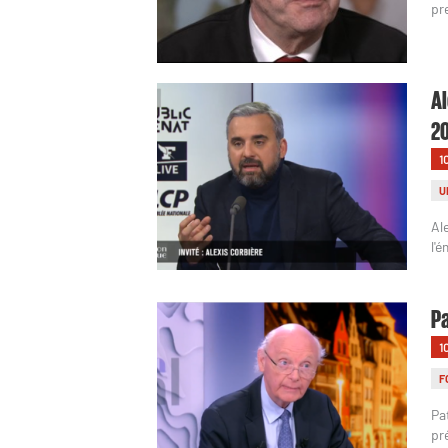
pr
Al
2
1
U
Al
l'
Pa
1
F
Pa
pr