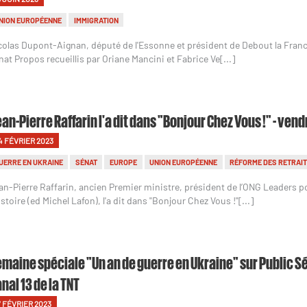
NION EUROPÉENNE
IMMIGRATION
colas Dupont-Aignan, député de l'Essonne et président de Debout la France,
nat Propos recueillis par Oriane Mancini et Fabrice Ve[...]
an-Pierre Raffarin l'a dit dans "Bonjour Chez Vous !" - vend
4 FÉVRIER 2023
UERRE EN UKRAINE
SÉNAT
EUROPE
UNION EUROPÉENNE
RÉFORME DES RETRAI
an-Pierre Raffarin, ancien Premier ministre, président de l’ONG Leaders po
istoire (ed Michel Lafon), l'a dit dans "Bonjour Chez Vous !"[...]
maine spéciale "Un an de guerre en Ukraine" sur Public Sénat
nal 13 de la TNT
7 FÉVRIER 2023