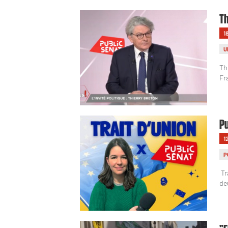
Th
1
U
Th
Fr
Pu
1
P
Tr
de