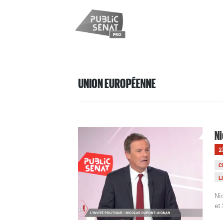
UNION EUROPÉENNE
Ni
2
C
L
Ni
et