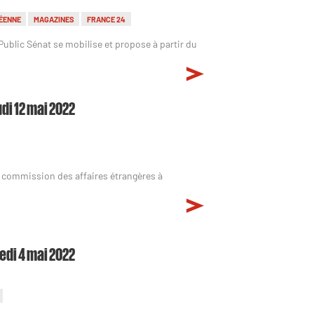
ÉENNE
MAGAZINES
FRANCE 24
 Public Sénat se mobilise et propose à partir du
udi 12 mai 2022
commission des affaires étrangères à
edi 4 mai 2022