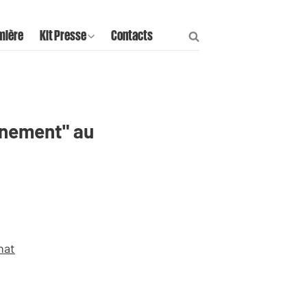
mière
Kit Presse
Contacts
ernement" au
nat