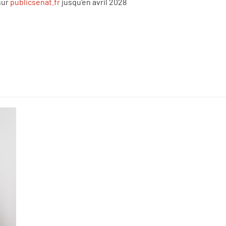
sur
publicsenat.fr
jusqu'en avril 2028