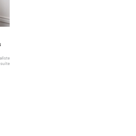
N
aliste
 suite