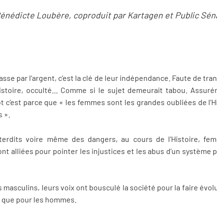
Bénédicte Loubère, coproduit par Kartagen et Public Sén
sse par l’argent, c’est la clé de leur indépendance. Faute de tra
istoire, occulté… Comme si le sujet demeurait tabou. Assuré
ot c’est parce que « les femmes sont les grandes oubliées de l’Hi
 ».
nterdits voire même des dangers, au cours de l’Histoire, f
 alliées pour pointer les injustices et les abus d’un système pa
s masculins, leurs voix ont bousculé la société pour la faire évol
s que pour les hommes.