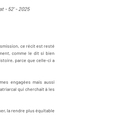
at -
52' - 2025
nsmission, ce récit est resté
ment, comme le dit si bien
stoire, parce que celle-ci a
emmes engagées mais aussi
triarcal qui cherchait à les
uer, la rendre plus équitable