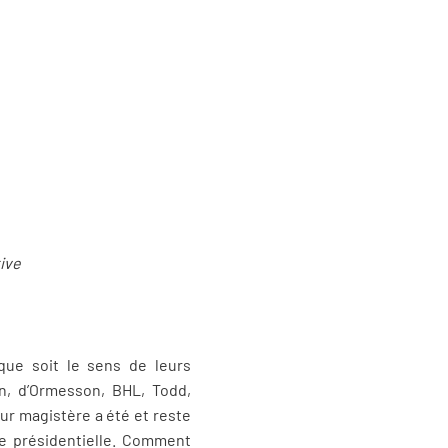
ive
l que soit le sens de leurs
on, d’Ormesson, BHL, Todd,
eur magistère a été et reste
ne présidentielle. Comment