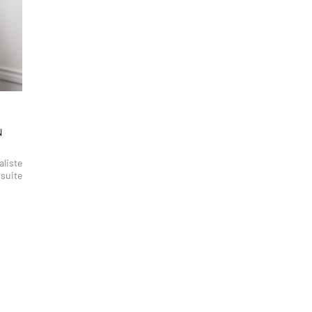
N
aliste
 suite