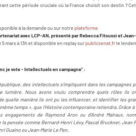
ant cette période cruciale où la France choisit son destin ? 
isponible à la demande ou sur notre
plateforme
partenariat avec LCP-AN, présenté par Rebecca Fitoussi et Jean-
5 mars à 13h et disponible en replay sur
publicsenat.fr
le lendem
 je vote - Intellectuels en campagne" :
épublique, des intellectuels s’impliquent dans les campagnes pr
ne lumière. Nous avons voulu comprendre quels rôles ils on
 quelle manière ils ont pu les influencer, et identifier les gr
n même temps », que l’Histoire contemporaine retiendra. Grâce à
s engagements de Raymond Aron ou d’André Malraux, nomb
la pensée comme Bernard-Henri Lévy, Pascal Bruckner, Jean Pi
ri Guaino ou Jean-Marie Le Pen.