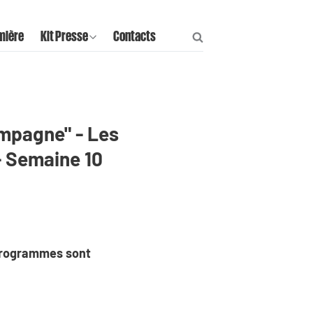
mière
Kit Presse
Contacts
ampagne" - Les
- Semaine 10
 programmes sont