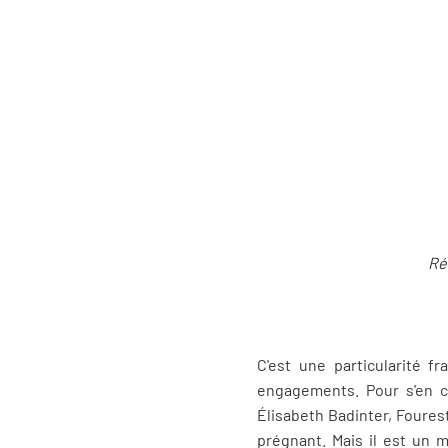
Ré
C'est une particularité fr
engagements. Pour s'en co
Élisabeth Badinter, Fourest
prégnant. Mais il est un 