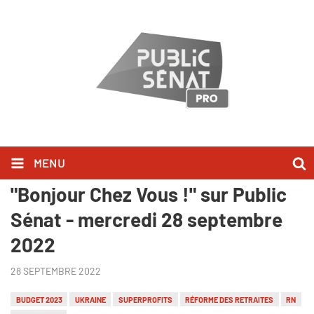
MENU
Jean-Philippe Tanguy l'a dit dans
"Bonjour Chez Vous !" sur Public
Sénat - mercredi 28 septembre
2022
28 SEPTEMBRE 2022
BUDGET 2023
UKRAINE
SUPERPROFITS
RÉFORME DES RETRAITES
RN