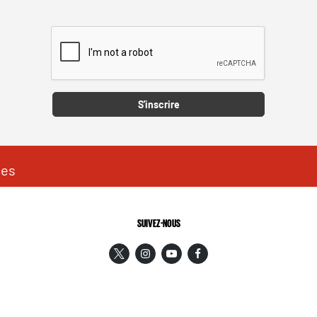
Captcha
S'inscrire
les
SUIVEZ-NOUS