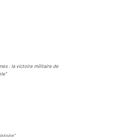
s : la victoire militaire de
ble"
istoire"