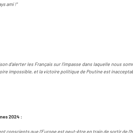
ys ami !"
n d'alerter les Français sur l'impasse dans laquelle nous somme
 voire impossible, et la victoire politique de Poutine est inaccepta
nnes 2024 :
ient conscients que l'Europe est peut-être en train de sortir de l'h