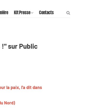
mière
Kit Presse
Contacts
!" sur Public
 la paix, l'a dit dans
 du Nord)