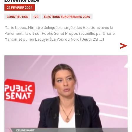
29 FÉVRIER 2024
CONSTITUTION
IVG
ÉLECTIONS EUROPÉENNES 2024
Marie Lebec, Ministre déléguée chargée des Relations avec le
Parlement, l'a dit sur Public Sénat Propos recueillis par Oriane
Manciniet Julien Lecuyer (La Voix du Nord) Jeudi 29[...]