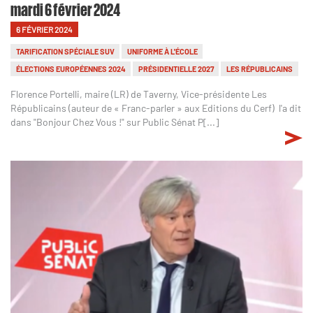
mardi 6 février 2024
6 FÉVRIER 2024
TARIFICATION SPÉCIALE SUV
UNIFORME À L'ÉCOLE
ÉLECTIONS EUROPÉENNES 2024
PRÉSIDENTIELLE 2027
LES RÉPUBLICAINS
Florence Portelli, maire (LR) de Taverny, Vice-présidente Les
Républicains (auteur de « Franc-parler » aux Editions du Cerf) l'a dit
dans "Bonjour Chez Vous !" sur Public Sénat P[...]