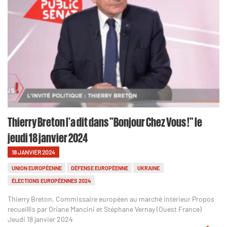
Thierry Breton l'a dit dans "Bonjour Chez Vous !" le
jeudi 18 janvier 2024
18 JANVIER 2024
UNION EUROPÉENNE
DÉFENSE EUROPÉENNE
UKRAINE
ÉLECTIONS EUROPÉENNES 2024
Thierry Breton, Commissaire européen au marché intérieur Propos
recueillis par Oriane Mancini et Stéphane Vernay (Ouest France)
Jeudi 18 janvier 2024