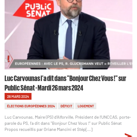
Luc Carvounas l'a dit dans "Bonjour Chez Vous !" sur
Public Sénat - Mardi 26 mars 2024
26 MARS 2024
ÉLECTIONS EUROPÉENNES 2024
DÉFICIT
LOGEMENT
Luc Carvounas, Maire (PS) d’Alforville, Président de l’UNCCAS, porte-
parole du PS, l'a dit dans "Bonjour Chez Vous !" sur Public Sénat
Propos recueillis par Oriane Mancini et Stép[...]