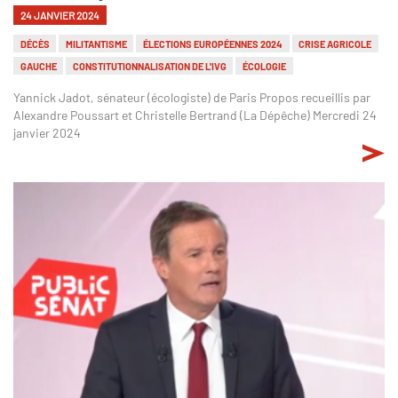
24 JANVIER 2024
DÉCÈS
MILITANTISME
ÉLECTIONS EUROPÉENNES 2024
CRISE AGRICOLE
GAUCHE
CONSTITUTIONNALISATION DE L'IVG
ÉCOLOGIE
Yannick Jadot, sénateur (écologiste) de Paris Propos recueillis par
Alexandre Poussart et Christelle Bertrand (La Dépêche) Mercredi 24
janvier 2024