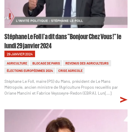
Stéphane Le Foll l'a dit dans "Bonjour Chez Vous !" le
lundi 29 janvier 2024
29 JANVIER 2024
AGRICULTURE
BLOCAGE DE PARIS
REVENUS DES AGRICULTEURS
ÉLECTIONS EUROPÉENNES 2024
CRISE AGRICOLE
Stéphane Le Foll, maire (PS) du Mans, président de Le Mans
Métropole, ancien ministre de l'Agriculture Propos recueillis par
Oriane Mancini et Fabrice Veysseyre-Redon (EBRA), Lun[...]