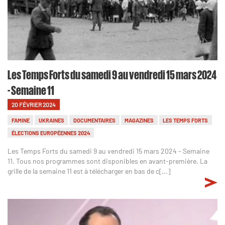
Les Temps Forts du samedi 9 au vendredi 15 mars 2024
- Semaine 11
20 FÉVRIER 2024
FAMINE
UKRAINES
DOCUMENTAIRES
MAGAZINES
LES TEMPS FORTS
ÉLECTIONS EUROPÉENNES 2024
Les Temps Forts du samedi 9 au vendredi 15 mars 2024 - Semaine
11. Tous nos programmes sont disponibles en avant-première. La
grille de la semaine 11 est à télécharger en bas de c[...]