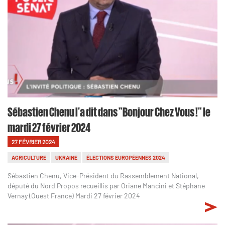
Sébastien Chenu l'a dit dans "Bonjour Chez Vous !" le
mardi 27 février 2024
27 FÉVRIER 2024
AGRICULTURE
UKRAINE
ÉLECTIONS EUROPÉENNES 2024
Sébastien Chenu, Vice-Président du Rassemblement National,
député du Nord Propos recueillis par Oriane Mancini et Stéphane
Vernay (Ouest France) Mardi 27 février 2024