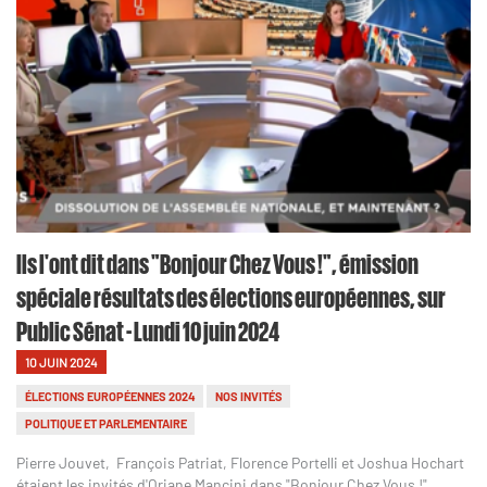
Ils l'ont dit dans "Bonjour Chez Vous !", émission
spéciale résultats des élections européennes, sur
Public Sénat - Lundi 10 juin 2024
10 JUIN 2024
ÉLECTIONS EUROPÉENNES 2024
NOS INVITÉS
POLITIQUE ET PARLEMENTAIRE
Pierre Jouvet, François Patriat, Florence Portelli et Joshua Hochart
étaient les invités d'Oriane Mancini dans "Bonjour Chez Vous !",