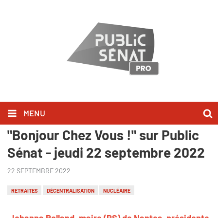
MENU
Johanna Rolland l'a dit dans
"Bonjour Chez Vous !" sur Public
Sénat - jeudi 22 septembre 2022
22 SEPTEMBRE 2022
RETRAITES
DÉCENTRALISATION
NUCLÉAIRE
Johanna Rolland, maire (PS) de Nantes, présidente